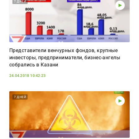
Реклама
7 ДНЕЙ
Для связи
+7 (843) 570−50−00
reception@tnvtv.ru
Представители венчурных фондов, крупные
инвесторы, предприниматели, бизнес-ангелы
собрались в Казани
24.04.2018 10:42:23
7 ДНЕЙ