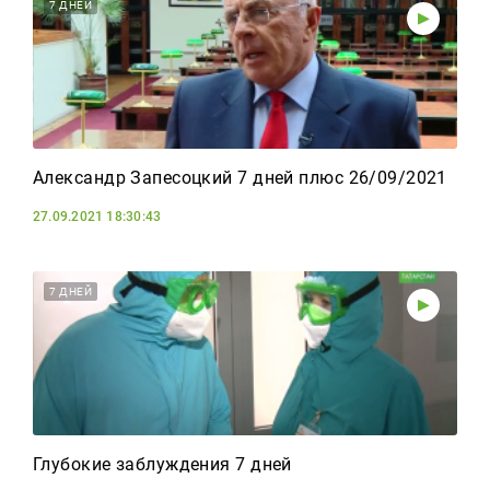
Реклама
7 ДНЕЙ
Для связи
+7 (843) 570−50−00
reception@tnvtv.ru
Александр Запесоцкий 7 дней плюс 26/09/2021
27.09.2021 18:30:43
7 ДНЕЙ
Глубокие заблуждения 7 дней