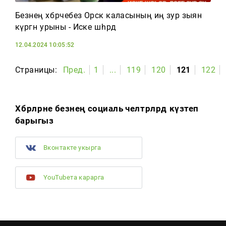
Безнең хәбәрчебез Орск каласының иң зур зыян
күргән урыны - Иске шәһәрдә
12.04.2024 10:05:52
Страницы:
Пред.
1
...
119
120
121
122
Хәбәрләрне безнең социаль челтәрләрдә күзәтеп
барыгыз
Вконтакте укырга
YouTubeта карарга