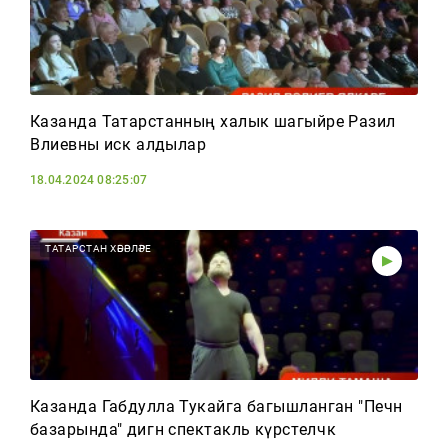
Казанда Татарстанның халык шагыйре Разил
Вәлиевны искә алдылар
18.04.2024 08:25:07
ТАТАРСТАН ХӘБӘРЛӘРЕ
Казанда Габдулла Тукайга багышланган "Печән
базарында" дигән спектакль күрсәтеләчәк