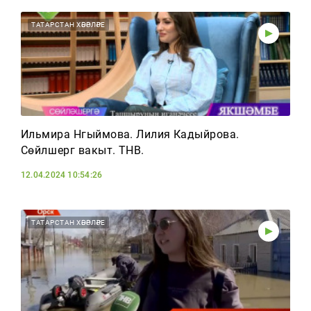
ТАТАРСТАН ХӘБӘРЛӘРЕ
Ильмира Нәгыймова. Лилия Кадыйрова.
Сөйләшергә вакыт. ТНВ.
12.04.2024 10:54:26
ТАТАРСТАН ХӘБӘРЛӘРЕ