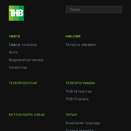
ХӘБӘРЛӘР
МӘКАЛӘЛӘР
Хәбәрләр тасмасы
Татарча өйрәнәбез
Фото
Видеорепортажлар
Cюжетлар
ТЕЛЕПРОЕКТЛАР
ТЕЛЕПРОГРАММА
ТНВ-Татарстан
ТНВ-Планета
КОТЛАУЛАРГА ЗАКАЗ
ТАГЫН
Компания турында
Түләүле хезмәтләр