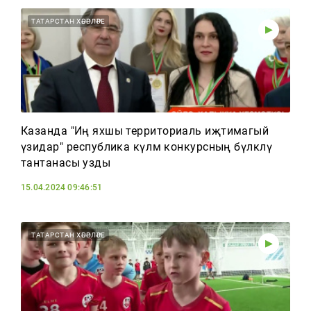
ТАТАРСТАН ХӘБӘРЛӘРЕ
Казанда "Иң яхшы территориаль иҗтимагый
үзидарә" республика күләм конкурсның бүләкләү
тантанасы узды
15.04.2024 09:46:51
ТАТАРСТАН ХӘБӘРЛӘРЕ