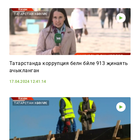
ТАТАРСТАН ХӘБӘРЛӘРЕ
Татарстанда коррупция белән бәйле 913 җинаять
ачыкланган
17.04.2024 12:41:14
ТАТАРСТАН ХӘБӘРЛӘРЕ