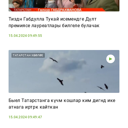
Тиздән Габдулла Тукай исемендәге Дәүләт
премиясе лауреатлары билгеле булачак
15.04.2024 09:49:55
ТАТАРСТАН ХӘБӘРЛӘРЕ
Быел Татарстанга күчмә кошлар ким дигәндә ике
атнага иртәрәк кайткан
15.04.2024 09:49:47