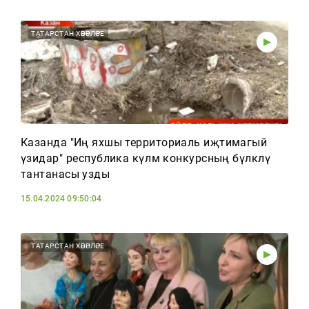
ТАТАРСТАН ХӘБӘРЛӘРЕ
Казанда "Иң яхшы территориаль иҗтимагый
үзидарә" республика күләм конкурсның бүләкләү
тантанасы узды
15.04.2024 09:50:04
ТАТАРСТАН ХӘБӘРЛӘРЕ