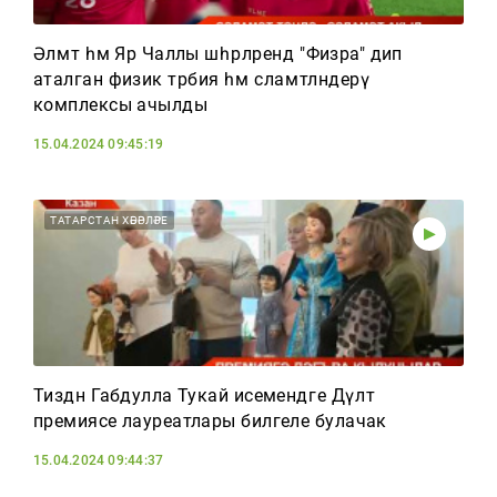
Әлмәт һәм Яр Чаллы шәһәрләрендә "Физра" дип
аталган физик тәрбия һәм сәламәтләндерү
комплексы ачылды
15.04.2024 09:45:19
ТАТАРСТАН ХӘБӘРЛӘРЕ
Тиздән Габдулла Тукай исемендәге Дәүләт
премиясе лауреатлары билгеле булачак
15.04.2024 09:44:37