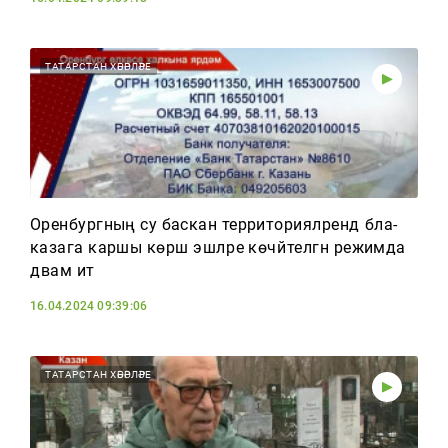
ТАТАРСТАН ХӘБӘРЛӘРЕ
Оренбургның су баскан территорияләрендә бәла-
казага каршы көрәш эшләре көчәйтелгән режимда
дәвам итә
16.04.2024 09:39:06
ТАТАРСТАН ХӘБӘРЛӘРЕ