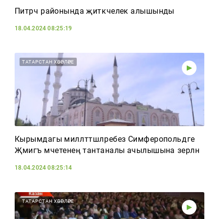
Питрәч районында җитәкчелек алышынды
18.04.2024 08:25:19
ТАТАРСТАН ХӘБӘРЛӘРЕ
Кырымдагы милләттәшләребез Симферопольдәге
Җәмигъ мәчетенең тантаналы ачылышына әзерләнә
18.04.2024 08:25:14
ТАТАРСТАН ХӘБӘРЛӘРЕ