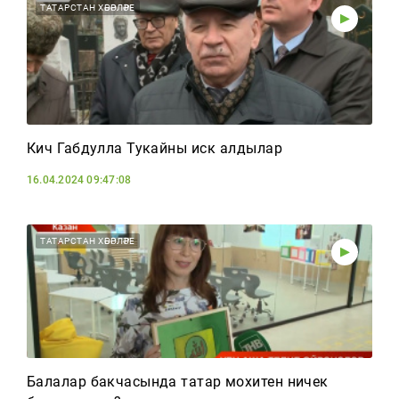
ТАТАРСТАН ХӘБӘРЛӘРЕ
Кичә Габдулла Тукайны искә алдылар
16.04.2024 09:47:08
ТАТАРСТАН ХӘБӘРЛӘРЕ
Балалар бакчасында татар мохитен ничек