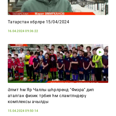
Татарстан хәбәрләре 15/04/2024
16.04.2024 09:36:22
ТАТАРСТАН ХӘБӘРЛӘРЕ
Әлмәт һәм Яр Чаллы шәһәрләрендә "Физра" дип
аталган физик тәрбия һәм сәламәтләндерү
комплексы ачылды
15.04.2024 09:50:14