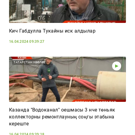
Кичә Габдулла Тукайны искә алдылар
16.04.2024 09:39:27
ТАТАРСТАН ХӘБӘРЛӘРЕ
Казанда "Водоканал" оешмасы 3 нче төньяк
коллекторны ремонтлауның соңгы этабына
кереште
16.04.2024 09:39:18