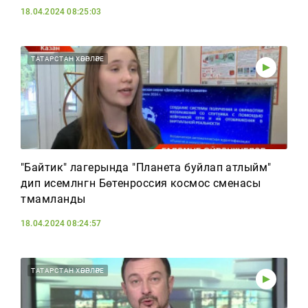
18.04.2024 08:25:03
ТАТАРСТАН ХӘБӘРЛӘРЕ
"Байтик" лагерында "Планета буйлап атлыйм"
дип исемләнгән Бөтенроссия космос сменасы
тәмамланды
18.04.2024 08:24:57
ТАТАРСТАН ХӘБӘРЛӘРЕ