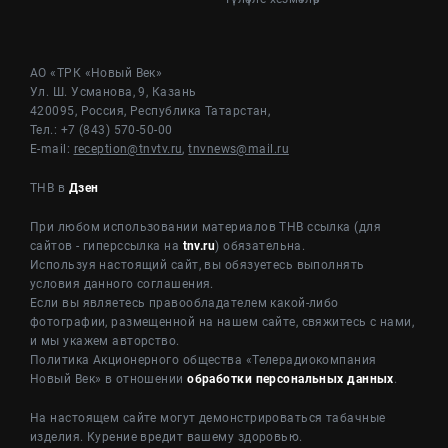
АО «ТРК «Новый Век»
Ул. Ш. Усманова, 9, Казань
420095, Россия, Республика Татарстан,
Тел.: +7 (843) 570-50-00
E-mail:
reception@tnvtv.ru
,
tnvnews@mail.ru
ТНВ в
Дзен
При любом использовании материалов ТНВ ссылка (для
сайтов - гиперссылка на
tnv.ru
) обязательна.
Используя настоящий сайт, вы обязуетесь выполнять
условия данного соглашения.
Если вы являетесь правообладателем какой-либо
фотографии, размещенной на нашем сайте, свяжитесь с нами,
и мы укажем авторство.
Политика Акционерного общества «Телерадиокомпания
Новый Век» в отношении
обработки персональных данных
.
На настоящем сайте могут демонстрироваться табачные
изделия. Курение вредит вашему здоровью.