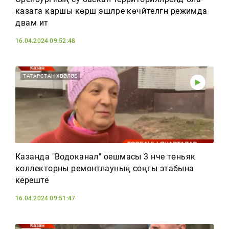
казага каршы көрәш эшләре көчәйтелгән режимда
дәвам итә
16.04.2024 09:52:48
ТАТАРСТАН ХӘБӘРЛӘРЕ
Казанда "Водоканал" оешмасы 3 нче төньяк
коллекторны ремонтлауның соңгы этабына
кереште
16.04.2024 09:51:47