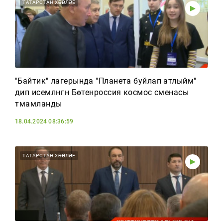
Тагын
ТАТАРСТАН ХӘБӘРЛӘРЕ
"Байтик" лагерында "Планета буйлап атлыйм"
дип исемләнгән Бөтенроссия космос сменасы
тәмамланды
18.04.2024 08:36:59
ТАТАРСТАН ХӘБӘРЛӘРЕ