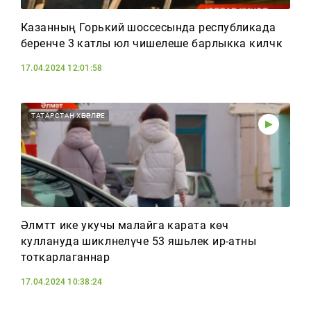
Казанның Горький шоссесында республикада
беренче 3 катлы юл чишелеше барлыкка киләчәк
17.04.2024 12:01:58
ТАТАРСТАН ХӘБӘРЛӘРЕ
Әлмәттә ике укучы малайга карата көч
куллануда шикләнелүче 53 яшьлек ир-атны
тоткарлаганнар
17.04.2024 10:38:24