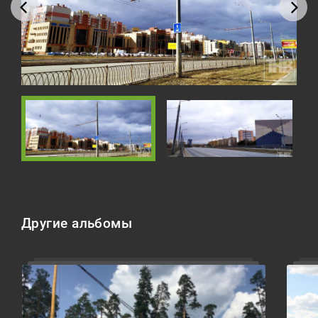
Реклама
Для связи
+7 (843) 570−50−00
reception@tnvtv.ru
Другие альбомы