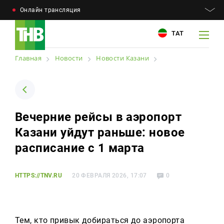
Онлайн трансляция
ТАТ
Главная
Новости
Новости Казани
Например: Минниханов, 7 дней, телепрограмма
Например: Минниханов, 7 дней, телепрограмма
Вечерние рейсы в аэропорт
Новости
Казани уйдут раньше: новое
Для связи
Телепроекты
расписание с 1 марта
+7 (843) 570−50−00
reception@tnvtv.ru
Телепрограмма
HTTPS://TNV.RU
20 ФЕВРАЛЯ 2026, 17:07
0
Магазин
О компании
Тем, кто привык добираться до аэропорта