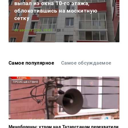
Реклама
выпал из окна 10-го этажа,
облокотившись на москитную
сетку
Для связи
+7 (843) 570−50−00
08 августа 2026, 09:41
0
reception@tnvtv.ru
Самое популярное
Самое обсуждаемое
ПРОИСШЕСТВИЯ
Минобороны: утром над Татарстаном перехватили