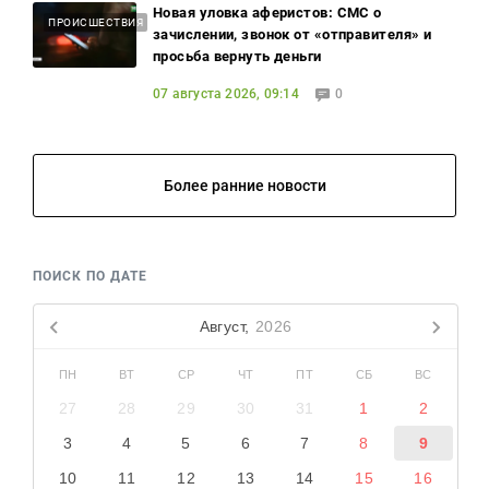
Новая уловка аферистов: СМС о
ПРОИСШЕСТВИЯ
зачислении, звонок от «отправителя» и
просьба вернуть деньги
07 августа 2026, 09:14
0
Более ранние новости
ПОИСК ПО ДАТЕ
Август,
2026
ПН
ВТ
СР
ЧТ
ПТ
СБ
ВС
27
28
29
30
31
1
2
3
4
5
6
7
8
9
10
11
12
13
14
15
16