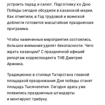
Реклама
устроить парад и салют. Подготовку ко Дню
Победы сегодня обсудили в казанской мэрии.
Для связи
Как отметили, в Год трудовой и воинской
+7 (843) 570−50−00
доблести готовится масштабная праздничная
reception@tnvtv.ru
программа.
Чтобы намеченные мероприятия состоялись,
большое внимание уделят безопасности. Чего
ждать казанцам? С праздничной афишей
репортаж корреспондента ТНВ Дмитрия
Аринина.
Традиционно в столице Татарстана главной
площадкой празднования Дня победы станет
площадь Тысячелетия. Сегодня здесь уже
появились праздничные штандарты
и монтируют трибуну.