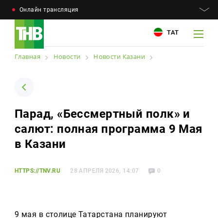
Онлайн трансляция
ТАТ
Главная
Новости
Новости Казани
Например: Минниханов, 7 дней, телепрограмма
Например: Минниханов, 7 дней, телепрограмма
Парад, «Бессмертный полк» и
Новости
салют: полная программа 9 Мая
Для связи
Телепроекты
в Казани
+7 (843) 570−50−00
reception@tnvtv.ru
Телепрограмма
HTTPS://TNV.RU
28 АПРЕЛЯ 2026, 14:07
0
Магазин
О компании
9 мая в столице Татарстана планируют