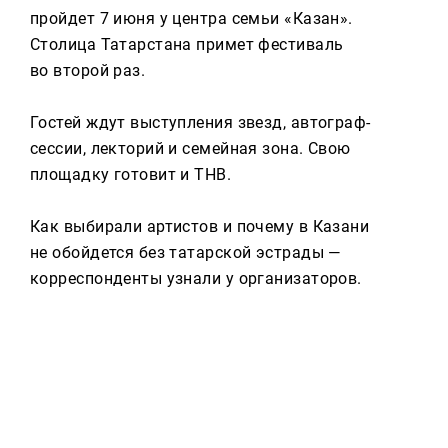
Реклама
пройдет 7 июня у центра семьи «Казан».
Столица Татарстана примет фестиваль
Для связи
во второй раз.
+7 (843) 570−50−00
reception@tnvtv.ru
Гостей ждут выступления звезд, автограф-
сессии, лекторий и семейная зона. Свою
площадку готовит и ТНВ.
Как выбирали артистов и почему в Казани
не обойдется без татарской эстрады —
корреспонденты узнали у организаторов.