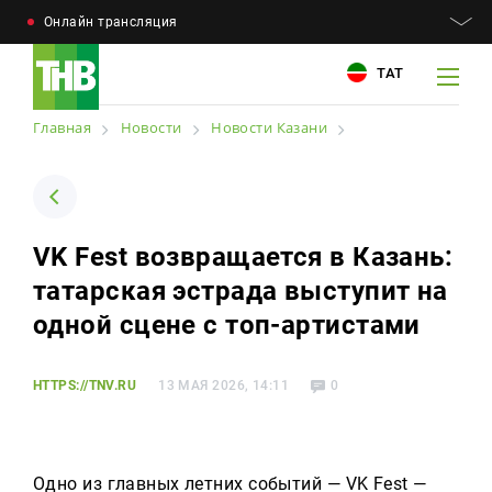
Онлайн трансляция
ТАТ
Главная
Новости
Новости Казани
Например: Минниханов, 7 дней, телепрограмма
Например: Минниханов, 7 дней, телепрограмма
VK Fest возвращается в Казань:
Новости
татарская эстрада выступит на
Для связи
Телепроекты
одной сцене с топ-артистами
+7 (843) 570−50−00
reception@tnvtv.ru
Телепрограмма
HTTPS://TNV.RU
13 МАЯ 2026, 14:11
0
Магазин
О компании
Одно из главных летних событий — VK Fest —