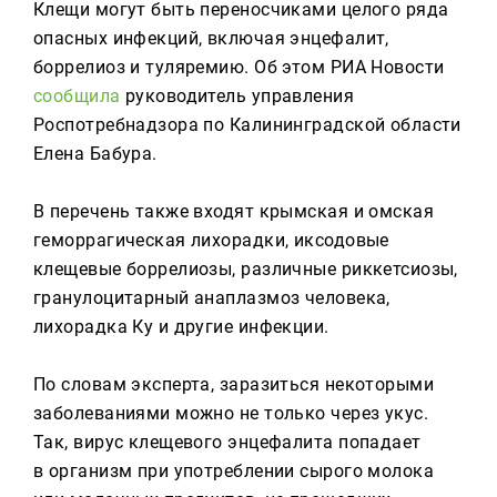
Реклама
Клещи могут быть переносчиками целого ряда
опасных инфекций, включая энцефалит,
боррелиоз и туляремию. Об этом РИА Новости
Для связи
сообщила
руководитель управления
+7 (843) 570−50−00
Роспотребнадзора по Калининградской области
reception@tnvtv.ru
Елена Бабура.
В перечень также входят крымская и омская
геморрагическая лихорадки, иксодовые
клещевые боррелиозы, различные риккетсиозы,
гранулоцитарный анаплазмоз человека,
лихорадка Ку и другие инфекции.
По словам эксперта, заразиться некоторыми
заболеваниями можно не только через укус.
Так, вирус клещевого энцефалита попадает
в организм при употреблении сырого молока