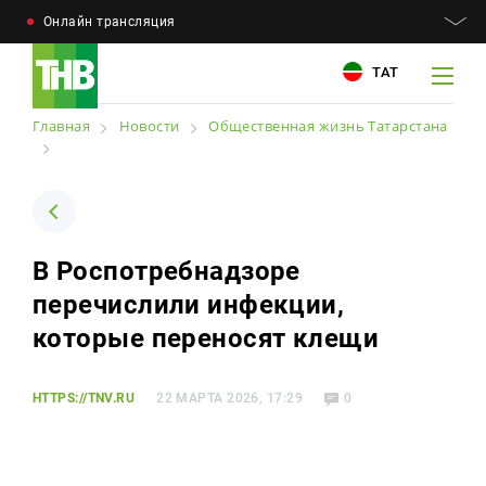
Онлайн трансляция
ТАТ
Главная
Новости
Общественная жизнь Татарстана
Например: Минниханов, 7 дней, телепрограмма
Например: Минниханов, 7 дней, телепрограмма
В Роспотребнадзоре
Новости
Для связи
перечислили инфекции,
Телепроекты
+7 (843) 570−50−00
которые переносят клещи
reception@tnvtv.ru
Телепрограмма
HTTPS://TNV.RU
22 МАРТА 2026, 17:29
0
Магазин
О компании