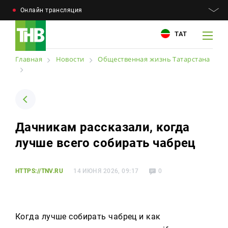
Онлайн трансляция
ТАТ
Главная
Новости
Общественная жизнь Татарстана
Например: Минниханов, 7 дней, телепрограмма
Например: Минниханов, 7 дней, телепрограмма
Дачникам рассказали, когда
Новости
Для связи
лучше всего собирать чабрец
Телепроекты
+7 (843) 570−50−00
reception@tnvtv.ru
Телепрограмма
HTTPS://TNV.RU
14 ИЮНЯ 2026, 09:17
0
Магазин
О компании
Когда лучше собирать чабрец и как