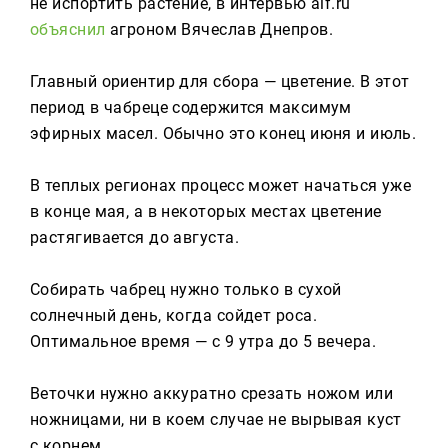
не испортить растение, в интервью aif.ru
Реклама
объяснил
агроном Вячеслав Днепров.
Для связи
Главный ориентир для сбора — цветение. В этот
+7 (843) 570−50−00
период в чабреце содержится максимум
reception@tnvtv.ru
эфирных масел. Обычно это конец июня и июль.
В теплых регионах процесс может начаться уже
в конце мая, а в некоторых местах цветение
растягивается до августа.
Собирать чабрец нужно только в сухой
солнечный день, когда сойдет роса.
Оптимальное время — с 9 утра до 5 вечера.
Веточки нужно аккуратно срезать ножом или
ножницами, ни в коем случае не вырывая куст
с корнем.