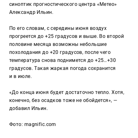
Реклама
синоптик прогностического центра «Метео»
Александр Ильин.
Для связи
По его словам, с середины июня воздух
+7 (843) 570−50−00
прогреется до +25 градусов и выше. Во второй
reception@tnvtv.ru
половине месяца возможны небольшие
похолодания до +20 градусов, после чего
температура снова поднимется до +25…+30
градусов. Такая жаркая погода сохранится
и в июле.
«До конца июня будет достаточно тепло. Хотя,
конечно, без осадков тоже не обойдется», —
добавил Ильин.
Фото: magnific.com