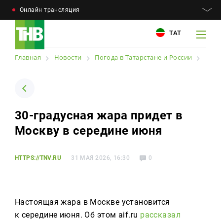
Онлайн трансляция
ТАТ
Главная
Новости
Погода в Татарстане и России
Например: Минниханов, 7 дней, телепрограмма
Например: Минниханов, 7 дней, телепрограмма
30-градусная жара придет в
Новости
Москву в середине июня
Для связи
Телепроекты
+7 (843) 570−50−00
reception@tnvtv.ru
HTTPS://TNV.RU
31 МАЯ 2026, 16:30
0
Телепрограмма
Магазин
Настоящая жара в Москве установится
О компании
к середине июня. Об этом aif.ru
рассказал