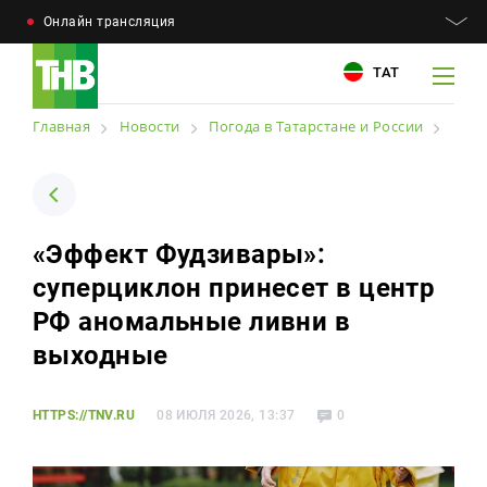
Онлайн трансляция
ТАТ
Главная
Новости
Погода в Татарстане и России
Например: Минниханов, 7 дней, телепрограмма
Например: Минниханов, 7 дней, телепрограмма
«Эффект Фудзивары»:
Новости
суперциклон принесет в центр
Для связи
Телепроекты
РФ аномальные ливни в
+7 (843) 570−50−00
reception@tnvtv.ru
выходные
Телепрограмма
Магазин
HTTPS://TNV.RU
08 ИЮЛЯ 2026, 13:37
0
О компании