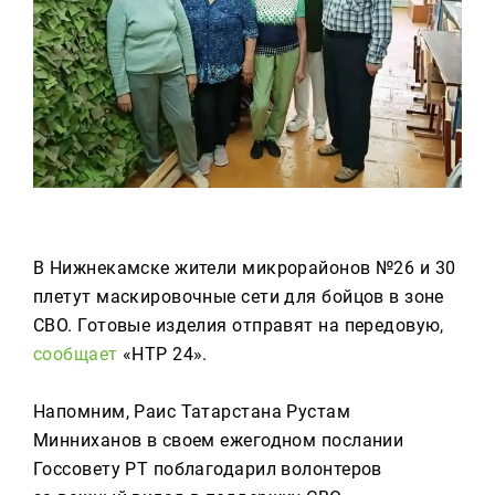
Реклама
Для связи
+7 (843) 570−50−00
reception@tnvtv.ru
В Нижнекамске жители микрорайонов №26 и 30
плетут маскировочные сети для бойцов в зоне
СВО. Готовые изделия отправят на передовую,
сообщает
«НТР 24».
Напомним, Раис Татарстана Рустам
Минниханов в своем ежегодном послании
Госсовету РТ поблагодарил волонтеров