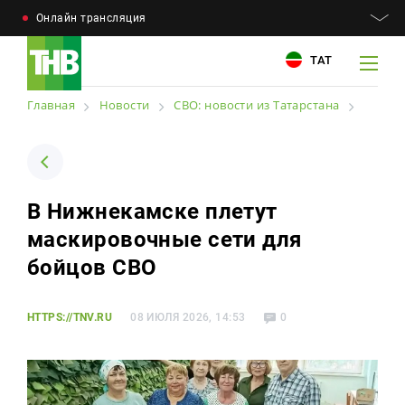
Онлайн трансляция
ТАТ
Главная
Новости
СВО: новости из Татарстана
Например: Минниханов, 7 дней, телепрограмма
Например: Минниханов, 7 дней, телепрограмма
В Нижнекамске плетут
Новости
маскировочные сети для
Для связи
Телепроекты
бойцов СВО
+7 (843) 570−50−00
reception@tnvtv.ru
Телепрограмма
HTTPS://TNV.RU
08 ИЮЛЯ 2026, 14:53
0
Магазин
О компании