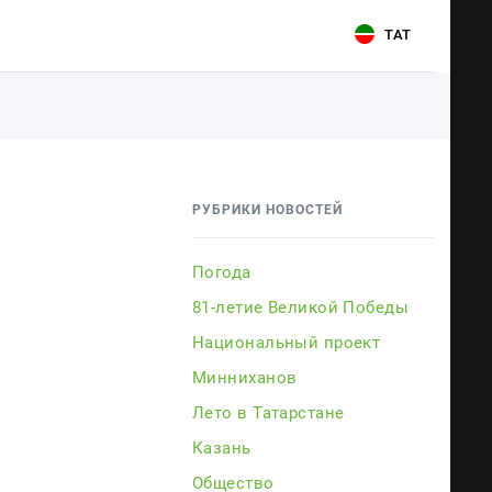
ТАТ
Для связи
Для связи
+7 (843) 570−50−00
+7 (843) 570−50−00
РУБРИКИ НОВОСТЕЙ
reception@tnvtv.ru
reception@tnvtv.ru
Погода
81-летие Великой Победы
Национальный проект
Минниханов
Лето в Татарстане
Казань
ии
Общество