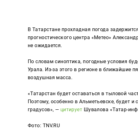
Сюжеты
В Татарстане прохладная погода задержитс
Телепроекты
прогностического центра «Метео» Александ
не ожидается.
Телепрограмма
По словам синоптика, погодные условия буд
Урала. Из-за этого в регионе в ближайшие п
ТНВ-Татарстан
воздушная масса.
ТНВ-Планета
«Татарстан будет оставаться в тыловой час
Поэтому, особенно в Альметьевске, будет и 
градусов», —
цитирует
Шувалова «Татар-инф
Фото: TNV.RU