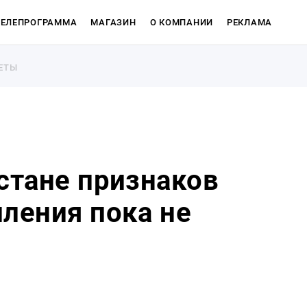
ТЕЛЕПРОГРАММА
МАГАЗИН
О КОМПАНИИ
РЕКЛАМА
ЕТЫ
ЕТЫ
рстане признаков
пления пока не
Магазин
О компан