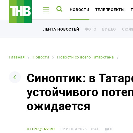
НОВОСТИ
ТЕЛЕПРОЕКТЫ
ТНВ-ТАТАРСТАН
ТНВ-ПЛАНЕТА
ФОТО
ВИДЕО
СЮЖ
ЛЕНТА НОВОСТЕЙ
ФОТО
ВИДЕО
СЮЖ
ЛЕНТА НОВОСТЕЙ
Главная
Новости
Новости со всего Татарстана
Например: Минниханов, 7 дней, телепрограмма
Например: Минниханов, 7 дней, телепрограмма
Синоптик: в Тата
устойчивого поте
Новости
ожидается
Лента новостей
Фото
HTTPS://TNV.RU
02 ИЮНЯ 2026, 16:41
0
Видео