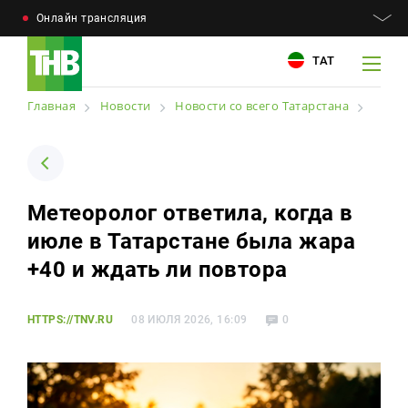
Онлайн трансляция
ТАТ
Главная
Новости
Новости со всего Татарстана
Например: Минниханов, 7 дней, телепрограмма
Например: Минниханов, 7 дней, телепрограмма
Метеоролог ответила, когда в
Новости
июле в Татарстане была жара
Для связи
Телепроекты
+40 и ждать ли повтора
+7 (843) 570−50−00
reception@tnvtv.ru
Телепрограмма
HTTPS://TNV.RU
08 ИЮЛЯ 2026, 16:09
0
Магазин
О компании