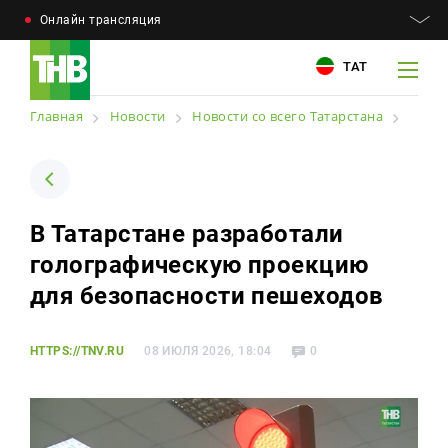
Онлайн трансляция
ТАТ
Главная
Новости
Новости со всего Татарстана
Например: Минниханов, 7 дней, телепрограмма
Например: Минниханов, 7 дней, телепрограмма
В Татарстане разработали
Новости
голографическую проекцию
Для связи
Телепроекты
для безопасности пешеходов
+7 (843) 570−50−00
reception@tnvtv.ru
Телепрограмма
HTTPS://TNV.RU
08 ИЮЛЯ 2026, 18:04
0
Магазин
О компании