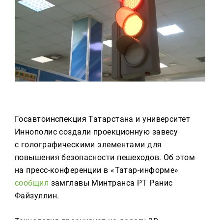
Реклама
Для связи
+7 (843) 570−50−00
reception@tnvtv.ru
Госавтоинспекция Татарстана и университет
Иннополис создали проекционную завесу
с голографическими элементами для
повышения безопасности пешеходов. Об этом
на пресс-конференции в «Татар-информе»
сообщил
замглавы Минтранса РТ Ранис
Файзуллин.