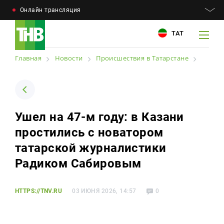
Онлайн трансляция
ТАТ
Главная
Новости
Происшествия в Татарстане
Например: Минниханов, 7 дней, телепрограмма
Например: Минниханов, 7 дней, телепрограмма
Ушел на 47-м году: в Казани
Новости
простились с новатором
Для связи
Телепроекты
татарской журналистики
+7 (843) 570−50−00
reception@tnvtv.ru
Радиком Сабировым
Телепрограмма
Магазин
HTTPS://TNV.RU
03 ИЮНЯ 2026, 14:57
0
О компании