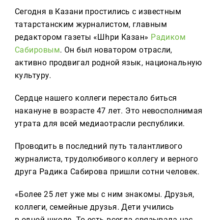
Реклама
Сегодня в Казани простились с известным
татарстанским журналистом, главным
Для связи
редактором газеты «Шәһри Казан»
Радиком
+7 (843) 570−50−00
Сабировым
. Он был новатором отрасли,
reception@tnvtv.ru
активно продвигал родной язык, национальную
культуру.
Сердце нашего коллеги перестало биться
накануне в возрасте 47 лет. Это невосполнимая
утрата для всей медиаотрасли республики.
Проводить в последний путь талантливого
журналиста, трудолюбивого коллегу и верного
друга Радика Сабирова пришли сотни человек.
«Более 25 лет уже мы с ним знакомы. Друзья,
коллеги, семейные друзья. Дети учились
в одной школе. То есть всегда связывала нас