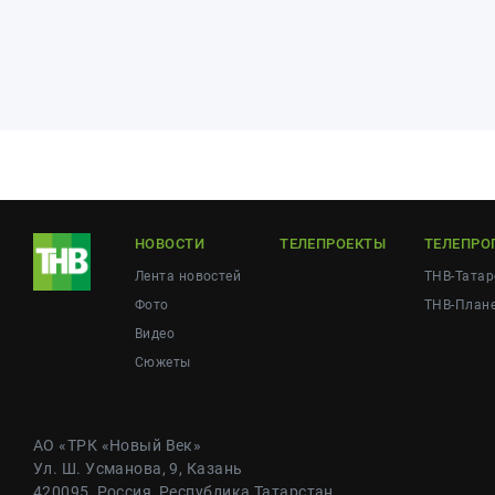
НОВОСТИ
ТЕЛЕПРОЕКТЫ
ТЕЛЕПРО
Лента новостей
ТНВ-Татар
Фото
ТНВ-План
Видео
Сюжеты
АО «ТРК «Новый Век»
Ул. Ш. Усманова, 9, Казань
420095, Россия, Республика Татарстан,