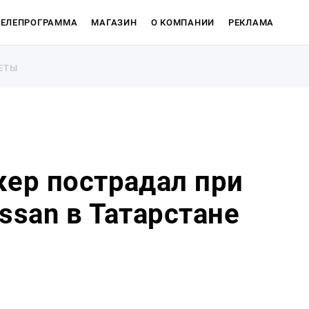
ТЕЛЕПРОГРАММА
МАГАЗИН
О КОМПАНИИ
РЕКЛАМА
ЕТЫ
ЕТЫ
кер пострадал при
ssan в Татарстане
Магазин
О компан