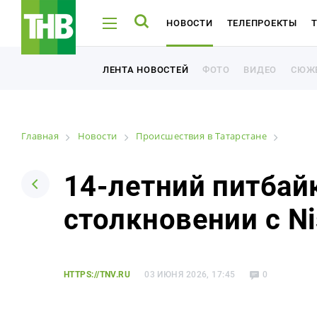
НОВОСТИ
ТЕЛЕПРОЕКТЫ
ТНВ-ТАТАРСТАН
ТНВ-ПЛАНЕТА
ФОТО
ВИДЕО
СЮЖ
ЛЕНТА НОВОСТЕЙ
ФОТО
ВИДЕО
СЮЖ
ЛЕНТА НОВОСТЕЙ
Главная
Новости
Происшествия в Татарстане
Например: Минниханов, 7 дней, телепрограмма
Например: Минниханов, 7 дней, телепрограмма
14-летний питбай
столкновении с Ni
Новости
Лента новостей
HTTPS://TNV.RU
03 ИЮНЯ 2026, 17:45
0
Фото
Видео