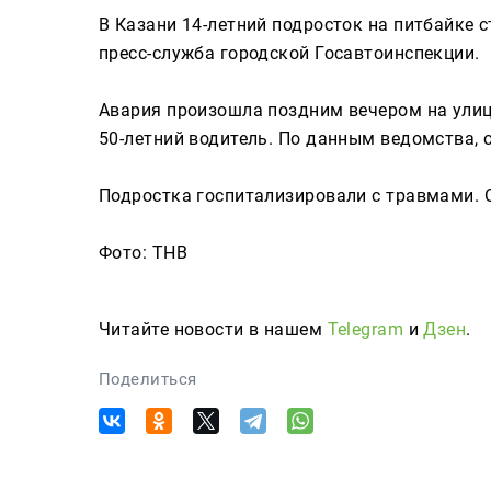
Сюжеты
В Казани 14-летний подросток на питбайке 
пресс-служба городской Госавтоинспекции.
Авария произошла поздним вечером на улиц
Телепроекты
50-летний водитель. По данным ведомства, о
Подростка госпитализировали с травмами. 
Телепрограмма
Фото: ТНВ
ТНВ-Татарстан
ТНВ-Планета
Читайте новости в нашем
Telegram
и
Дзен
.
Поделиться