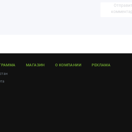
Отправи
коммента
ГРАММА
МАГАЗИН
О КОМПАНИИ
РЕКЛАМА
стан
ета