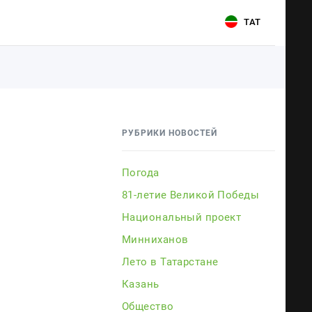
ТАТ
Для связи
Для связи
+7 (843) 570−50−00
+7 (843) 570−50−00
РУБРИКИ НОВОСТЕЙ
reception@tnvtv.ru
reception@tnvtv.ru
Погода
81-летие Великой Победы
Национальный проект
Минниханов
Лето в Татарстане
Казань
ии
Общество