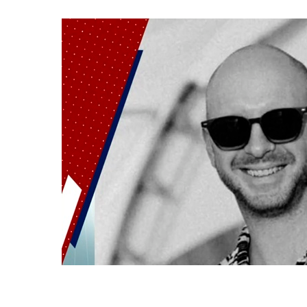
Сюжеты
Телепроекты
Телепрограмма
ТНВ-Татарстан
ТНВ-Планета