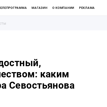
ТЕЛЕПРОГРАММА
МАГАЗИН
О КОМПАНИИ
РЕКЛАМА
ЕТЫ
ЕТЫ
достный,
еством: каким
Магазин
а Севостьянова
О компан