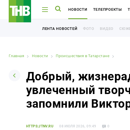
НОВОСТИ
ТЕЛЕПРОЕКТЫ
ТНВ-ТАТАРСТАН
ТНВ-ПЛАНЕТА
ФОТО
ВИДЕО
СЮЖ
ЛЕНТА НОВОСТЕЙ
ФОТО
ВИДЕО
СЮЖ
ЛЕНТА НОВОСТЕЙ
Главная
Новости
Происшествия в Татарстане
Например: Минниханов, 7 дней, телепрограмма
Например: Минниханов, 7 дней, телепрограмма
Добрый, жизнера
увлеченный творч
Новости
запомнили Виктор
Лента новостей
Фото
HTTPS://TNV.RU
08 ИЮЛЯ 2026, 09:49
0
Видео