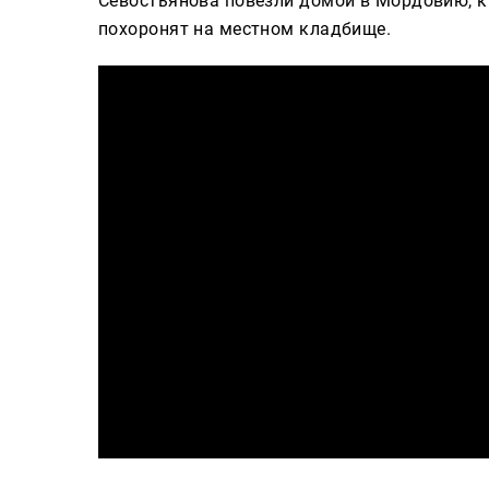
Севостьянова повезли домой в Мордовию, к 
похоронят на местном кладбище.