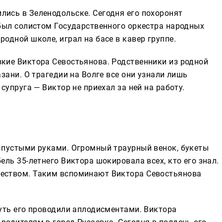
лись в Зеленодольске. Сегодня его похоронят
 был солистом Государственного оркестра народных
одной школе, играл на басе в кавер группе.
зкие Виктора Севостьянова. Родственники из родной
азани. О трагедии на Волге все они узнали лишь
супруга — Виктор не приехал за ней на работу.
с пустыми руками. Огромный траурный венок, букеты
ель 35-летнего Виктора шокировала всех, кто его знал.
чеством. Таким вспоминают Виктора Севостьянова
путь его проводили аплодисментами. Виктора