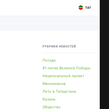
ТАТ
Для связи
Для связи
+7 (843) 570−50−00
+7 (843) 570−50−00
РУБРИКИ НОВОСТЕЙ
reception@tnvtv.ru
reception@tnvtv.ru
Погода
81-летие Великой Победы
Национальный проект
Минниханов
Лето в Татарстане
Казань
ии
Общество