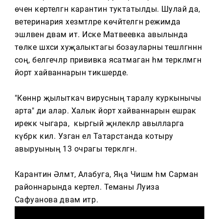
Тагын
өчен кертелгән карантин туктатылды. Шулай да,
ветеринария хезмәтләре көчәйтелгән режимда
эшләвен дәвам итә. Иске Матвеевка авылында
төлке шәхси хуҗалыктагы бозауларны тешләгәннән
соң, белгечләр прививка ясатмаган һәм теркәлмәгән
йорт хайваннарын тикшерде.
"Көннәр җылыткач вирусның таралу куркынычы
арта" ди алар. Халык йорт хайваннарын ешрак
иреккә чыгара, ә кыргый җәнлекләр авылларга
күбрәк килә. Узган ел Татарстанда котыру
авыруының 13 очрагы теркәлгән.
Карантин Әлмәт, Алабуга, Яңа Чишмә һәм Сарман
районнарында кертелә. Теманы Луиза
Сафуанова дәвам итәр.