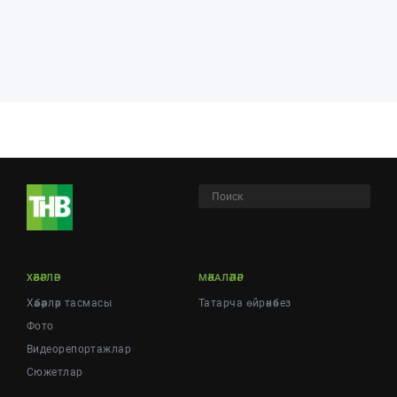
ХӘБӘРЛӘР
МӘКАЛӘЛӘР
Хәбәрләр тасмасы
Татарча өйрәнәбез
Фото
Видеорепортажлар
Cюжетлар