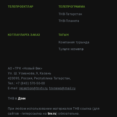
ТЕЛЕПРОЕКТЛАР
ТЕЛЕПРОГРАММА
ТНВ-Татарстан
ТНВ-Планета
КОТЛАУЛАРГА ЗАКАЗ
ТАГЫН
Компания турында
Түләүле хезмәтләр
АО «ТРК «Новый Век»
Ул. Ш. Усманова, 9, Казань
420095, Россия, Республика Татарстан,
Тел.: +7 (843) 570-50-00
E-mail:
reception@tnvtv.ru
,
tnvnews@mail.ru
ТНВ в
Дзен
При любом использовании материалов ТНВ ссылка (для
сайтов - гиперссылка на
tnv.ru
) обязательна.