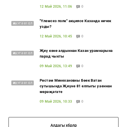
12 Май 2026, 11:06
0
"Үлемсез полк" акциясе Казанда ничек
ҖИҢҮГӘ 81 ЕЛ
узды?
12 Май 2026, 10:45
0
Җиңү көне алдыннан Казан урамнарына
ҖИҢҮГӘ 81 ЕЛ
парад чыкты
09 Май 2026, 13:49
0
Рөстәм Миңнехановның Бөек Ватан
ҖИҢҮГӘ 81 ЕЛ
сугышында Җиңүнең 81 еллыгы уңаеннан
мөрәҗәгате
09 Май 2026, 10:33
0
Алдагы хәбәрләр