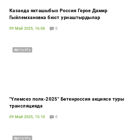
Казанда якташыбыз Россия Герое Дамир
Гыйлемхановка бюст урнаштырдылар
09 Май 2025, 16:06
0
ҖӘМГЫЯТЬ
"Үлемсез полк-2025" Бөтенроссия акциясе туры
трансляциядә
09 Май 2025, 15:10
0
ҖӘМГЫЯТЬ