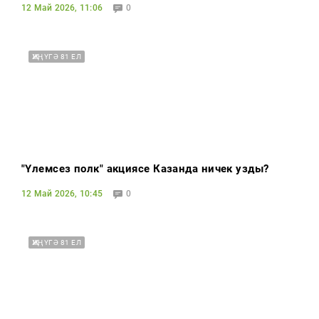
12 Май 2026, 11:06
0
ҖИҢҮГӘ 81 ЕЛ
"Үлемсез полк" акциясе Казанда ничек узды?
12 Май 2026, 10:45
0
ҖИҢҮГӘ 81 ЕЛ