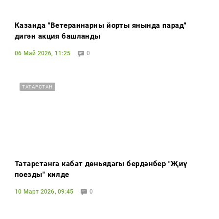
Казанда "Ветераннарның йорты янында парад"
дигән акция башланды
06 Май 2026, 11:25
0
ТАТАРСТАН
Татарстанга кабат дөньядагы бердәнбер "Җиңү
поезды" килде
10 Март 2026, 09:45
0