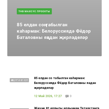
ТНВ МАХСУС ПРОЕКТЫ
85 елдан соң табылган
каһарман: Белоруссиядә Фёдор
Баталовны яңадан җирләделәр
85 елдан соң табылган каһарман:
ҖИҢҮГӘ 81 ЕЛ
Белоруссиядә Фёдор Баталовны яңадан
җирләделәр
12 Май 2026, 17:27
0
Җиңүнең 81 еллыгы алдыннан Татарстанга