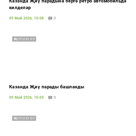
Казанда Җиңү парадына бергә ретро автомобильдә
килделәр
09 Май 2026, 10:08
0
ҖИҢҮГӘ 81 ЕЛ
Казанда Җиңү парады башланды
09 Май 2026, 10:05
0
ҖИҢҮГӘ 81 ЕЛ