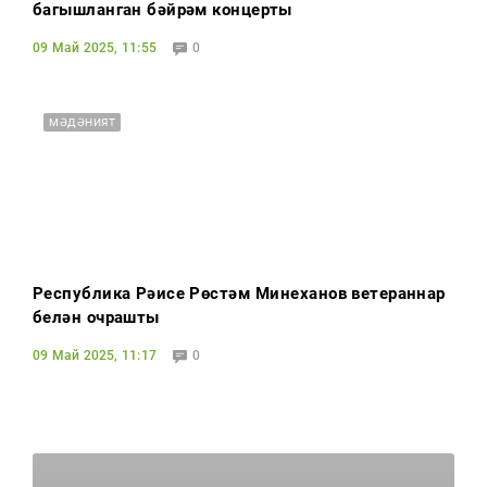
багышланган бәйрәм концерты
09 Май 2025, 11:55
0
МӘДӘНИЯТ
Республика Рәисе Рөстәм Миңнеханов ветераннар
белән очрашты
09 Май 2025, 11:17
0