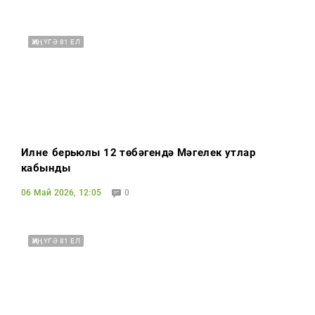
ҖИҢҮГӘ 81 ЕЛ
Илнең берьюлы 12 төбәгендә Мәңгелек утлар
кабынды
06 Май 2026, 12:05
0
ҖИҢҮГӘ 81 ЕЛ