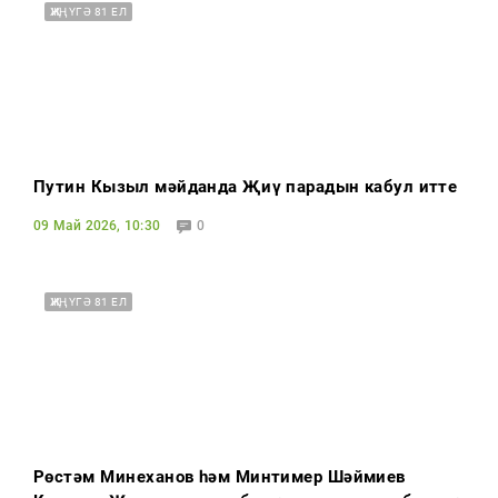
ҖИҢҮГӘ 81 ЕЛ
Путин Кызыл мәйданда Җиңү парадын кабул итте
09 Май 2026, 10:30
0
ҖИҢҮГӘ 81 ЕЛ
Рөстәм Миңнеханов һәм Минтимер Шәймиев