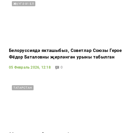
ҖИҢҮГӘ 81 ЕЛ
Белоруссиядә якташыбыз, Советлар Союзы Герое
Фёдор Баталовның җирләнгән урыны табылган
05 Февраль 2026, 12:18
0
ТАТАРСТАН