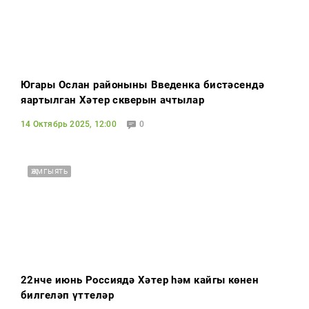
Югары Ослан районының Введенка бистәсендә
яңартылган Хәтер скверын ачтылар
14 Октябрь 2025, 12:00
0
ҖӘМГЫЯТЬ
22нче июнь Россиядә Хәтер һәм кайгы көнен
билгеләп үттеләр