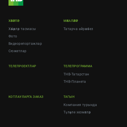
ХӘБӘРЛӘР
МӘКАЛӘЛӘР
Хәбәрләр тасмасы
Татарча өйрәнәбез
Фото
Видеорепортажлар
Cюжетлар
ТЕЛЕПРОЕКТЛАР
ТЕЛЕПРОГРАММА
ТНВ-Татарстан
ТНВ-Планета
КОТЛАУЛАРГА ЗАКАЗ
ТАГЫН
Компания турында
Түләүле хезмәтләр