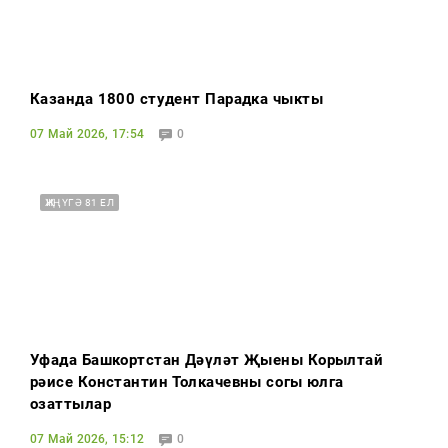
Казанда 1800 студент Парадка чыкты
07 Май 2026, 17:54
0
ҖИҢҮГӘ 81 ЕЛ
Уфада Башкортстан Дәүләт Җыены Корылтай
рәисе Константин Толкачевны соңгы юлга
озаттылар
07 Май 2026, 15:12
0