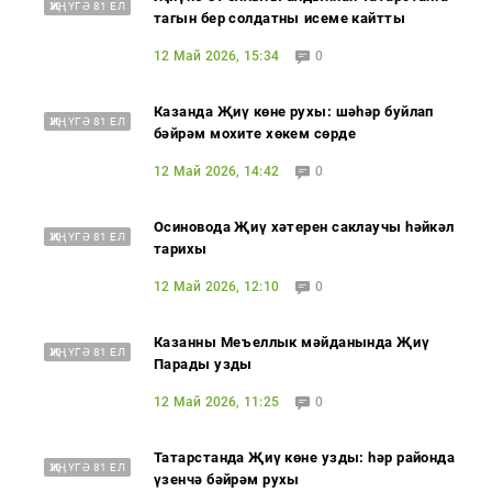
ҖИҢҮГӘ 81 ЕЛ
тагын бер солдатның исеме кайтты
12 Май 2026, 15:34
0
Казанда Җиңү көне рухы: шәһәр буйлап
ҖИҢҮГӘ 81 ЕЛ
бәйрәм мохите хөкем сөрде
12 Май 2026, 14:42
0
Осиновода Җиңү хәтерен саклаучы һәйкәл
ҖИҢҮГӘ 81 ЕЛ
тарихы
12 Май 2026, 12:10
0
Казанның Меңъеллык мәйданында Җиңү
ҖИҢҮГӘ 81 ЕЛ
Парады узды
12 Май 2026, 11:25
0
Татарстанда Җиңү көне узды: һәр районда
ҖИҢҮГӘ 81 ЕЛ
үзенчә бәйрәм рухы