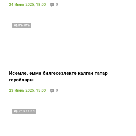
24 Июнь 2025, 18:00
0
ҖӘМГЫЯТЬ
Исемле, әмма билгесезлектә калган татар
геройлары
23 Июнь 2025, 15:00
0
ҖИҢҮГӘ 81 ЕЛ