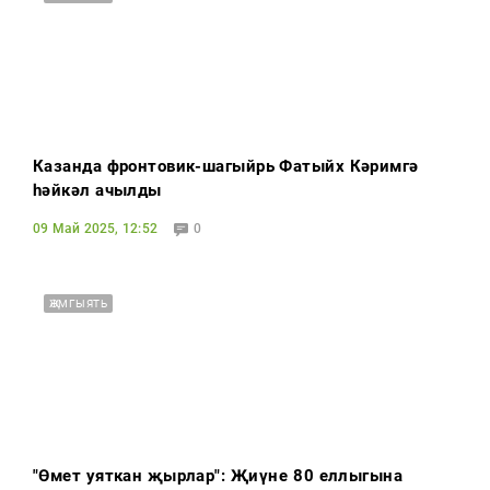
Казанда фронтовик-шагыйрь Фатыйх Кәримгә
һәйкәл ачылды
09 Май 2025, 12:52
0
ҖӘМГЫЯТЬ
"Өмет уяткан җырлар": Җиңүнең 80 еллыгына