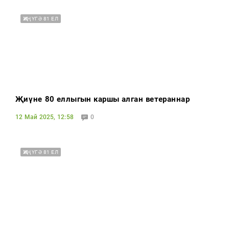
ҖИҢҮГӘ 81 ЕЛ
Җиңүнең 80 еллыгын каршы алган ветераннар
12 Май 2025, 12:58
0
ҖИҢҮГӘ 81 ЕЛ