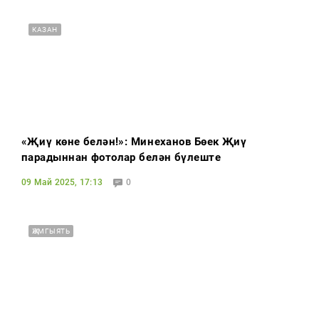
КАЗАН
«Җиңү көне белән!»: Миңнеханов Бөек Җиңү
парадыннан фотолар белән бүлеште
09 Май 2025, 17:13
0
ҖӘМГЫЯТЬ