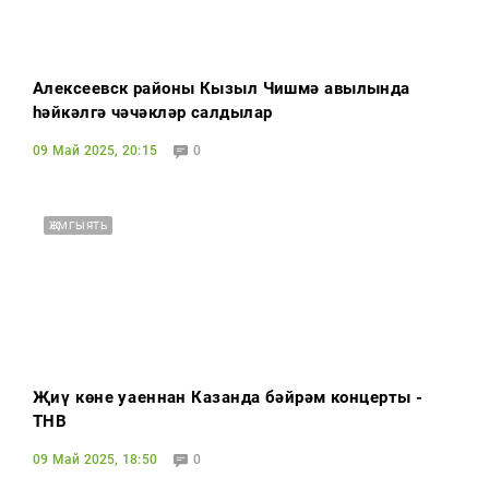
Алексеевск районы Кызыл Чишмә авылында
һәйкәлгә чәчәкләр салдылар
09 Май 2025, 20:15
0
ҖӘМГЫЯТЬ
Җиңү көне уңаеннан Казанда бәйрәм концерты -
ТНВ
09 Май 2025, 18:50
0