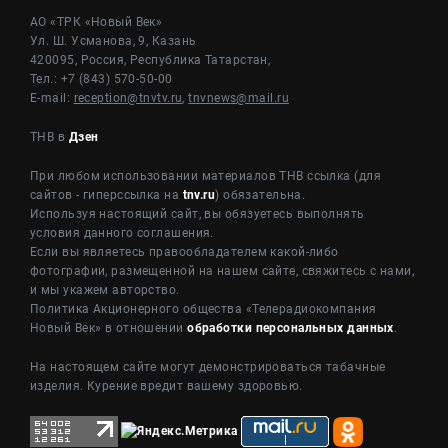
АО «ТРК «Новый Век»
Ул. Ш. Усманова, 9, Казань
420095, Россия, Республика Татарстан,
Тел.: +7 (843) 570-50-00
E-mail:
reception@tnvtv.ru
,
tnvnews@mail.ru
ТНВ в
Дзен
При любом использовании материалов ТНВ ссылка (для
сайтов - гиперссылка на
tnv.ru
) обязательна.
Используя настоящий сайт, вы обязуетесь выполнять
условия данного соглашения.
Если вы являетесь правообладателем какой-либо
фотографии, размещенной на нашем сайте, свяжитесь с нами,
и мы укажем авторство.
Политика Акционерного общества «Телерадиокомпания
Новый Век» в отношении
обработки персональных данных
.
На настоящем сайте могут демонстрироваться табачные
изделия. Курение вредит вашему здоровью.