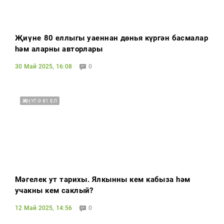
Җиңүнең 80 еллыгы уңаеннан дөнья күргән басмалар
һәм аларның авторлары
30 Май 2025, 16:08
0
ҖИҢҮГӘ 81 ЕЛ
Мәңгелек ут тарихы. Ялкынны кем кабыза һәм
учакны кем саклый?
12 Май 2025, 14:56
0