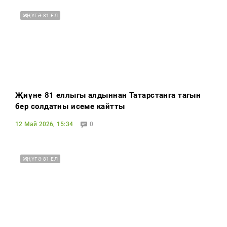
ҖИҢҮГӘ 81 ЕЛ
Җиңүнең 81 еллыгы алдыннан Татарстанга тагын
бер солдатның исеме кайтты
12 Май 2026, 15:34
0
ҖИҢҮГӘ 81 ЕЛ