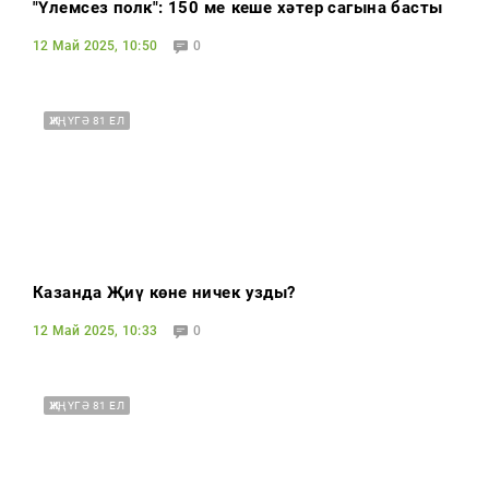
"Үлемсез полк": 150 мең кеше хәтер сагына басты
12 Май 2025, 10:50
0
ҖИҢҮГӘ 81 ЕЛ
Казанда Җиңү көне ничек узды?
12 Май 2025, 10:33
0
ҖИҢҮГӘ 81 ЕЛ