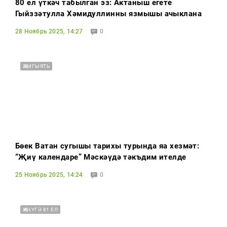
80 ел үткәч табылган эз: Актаныш егете
Гыйззәтулла Хәмидуллинның язмышы ачыклана
28 Ноябрь 2025, 14:27
0
ҖӘМГЫЯТЬ
Бөек Ватан сугышы тарихы турында яңа хезмәт:
“Җиңү календаре” Мәскәүдә тәкъдим ителде
25 Ноябрь 2025, 14:24
0
ҖИҢҮГӘ 81 ЕЛ