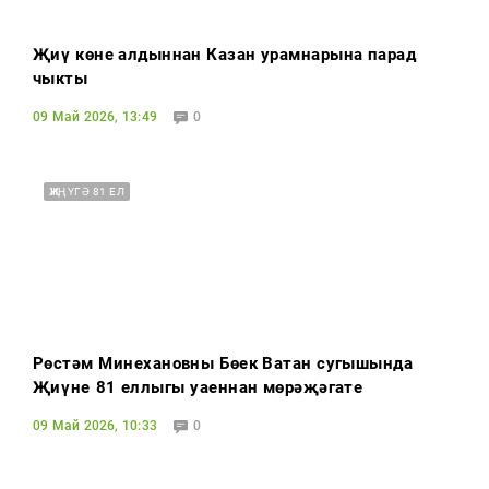
Җиңү көне алдыннан Казан урамнарына парад
чыкты
09 Май 2026, 13:49
0
ҖИҢҮГӘ 81 ЕЛ
Рөстәм Миңнехановның Бөек Ватан сугышында
Җиңүнең 81 еллыгы уңаеннан мөрәҗәгате
09 Май 2026, 10:33
0