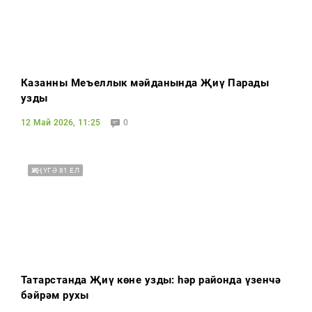
Казанның Меңъеллык мәйданында Җиңү Парады
узды
12 Май 2026, 11:25
0
ҖИҢҮГӘ 81 ЕЛ
Татарстанда Җиңү көне узды: һәр районда үзенчә
бәйрәм рухы