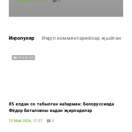
12 Май 2026, 17:27
0
Тагын
Иң популяр
Иң күп комментарийлар җыйган
ҖИҢҮГӘ 81 ЕЛ
85 елдан соң табылган каһарман: Белоруссиядә
Фёдор Баталовны яңадан җирләделәр
12 Май 2026, 17:27
0