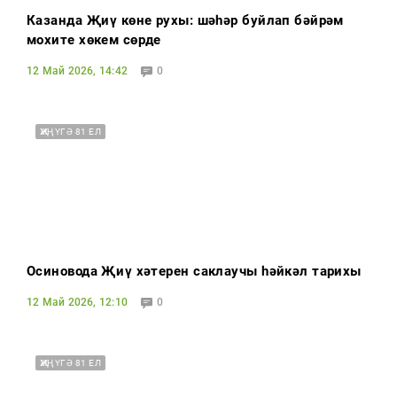
Казанда Җиңү көне рухы: шәһәр буйлап бәйрәм
мохите хөкем сөрде
12 Май 2026, 14:42
0
ҖИҢҮГӘ 81 ЕЛ
Осиновода Җиңү хәтерен саклаучы һәйкәл тарихы
12 Май 2026, 12:10
0
ҖИҢҮГӘ 81 ЕЛ