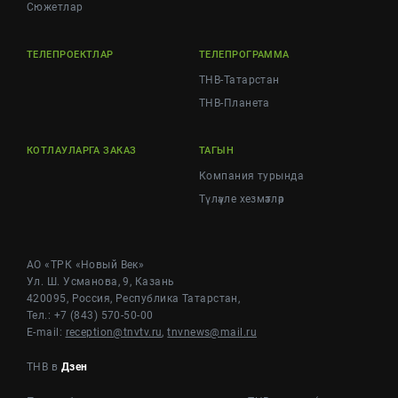
Cюжетлар
ТЕЛЕПРОЕКТЛАР
ТЕЛЕПРОГРАММА
ТНВ-Татарстан
ТНВ-Планета
КОТЛАУЛАРГА ЗАКАЗ
ТАГЫН
Компания турында
Түләүле хезмәтләр
АО «ТРК «Новый Век»
Ул. Ш. Усманова, 9, Казань
420095, Россия, Республика Татарстан,
Тел.: +7 (843) 570-50-00
E-mail:
reception@tnvtv.ru
,
tnvnews@mail.ru
ТНВ в
Дзен