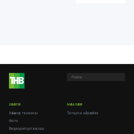
ХӘБӘРЛӘР
МӘКАЛӘЛӘР
Хәбәрләр тасмасы
Татарча өйрәнәбез
Фото
Видеорепортажлар