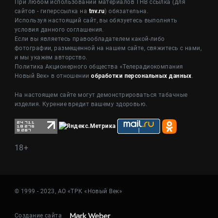
При любом использовании материалов ТНВ ссылка (для
сайтов - гиперссылка на
tnv.ru
) обязательна.
Используя настоящий сайт, вы обязуетесь выполнять
условия данного соглашения.
Если вы являетесь правообладателем какой-либо
фотографии, размещенной на нашем сайте, свяжитесь с нами,
и мы укажем авторство.
Политика Акционерного общества «Телерадиокомпания
Новый Век» в отношении
обработки персональных данных
.
На настоящем сайте могут демонстрироваться табачные
изделия. Курение вредит вашему здоровью.
18+
© 1999 - 2023, АО «ТРК «Новый Век»
Создание сайта