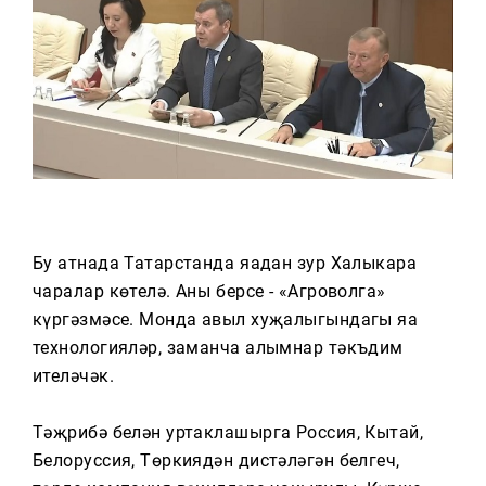
Тагын
Бу атнада Татарстанда яңадан зур Халыкара
чаралар көтелә. Аның берсе - «Агроволга»
күргәзмәсе. Монда авыл хуҗалыгындагы яңа
технологияләр, заманча алымнар тәкъдим
ителәчәк.
Тәҗрибә белән уртаклашырга Россия, Кытай,
Белоруссия, Төркиядән дистәләгән белгеч,