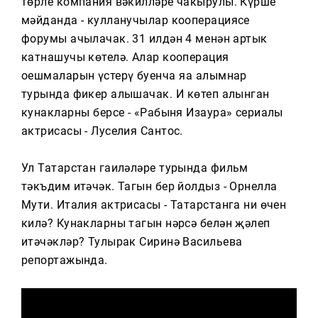
төрле компания вәкилләре чакырулы. Күрше
мәйданда - кулланучылар кооперациясе
форумы ачылачак. 31 илдән 4 меңнән артык
катнашучы көтелә. Алар кооперация
оешмаларын үстерү буенча яңа алымнар
турында фикер алышачак. Иң көтеп алынган
кунакларның берсе - «Рабыня Изаура» сериалы
актрисасы - Луселия Сантос.
Ул Татарстан гаиләләре турында фильм
тәкъдим итәчәк. Тагын бер йолдыз - Орнелла
Мути. Италия актрисасы - Татарстанга ни өчен
килә? Кунакларны тагын нәрсә белән җәлеп
итәчәкләр? Тулырак Сиринә Васильева
репортажында.