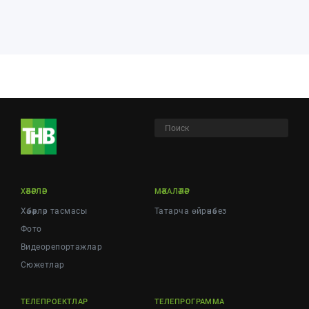
ХӘБӘРЛӘР
МӘКАЛӘЛӘР
Хәбәрләр тасмасы
Татарча өйрәнәбез
Фото
Видеорепортажлар
Cюжетлар
ТЕЛЕПРОЕКТЛАР
ТЕЛЕПРОГРАММА