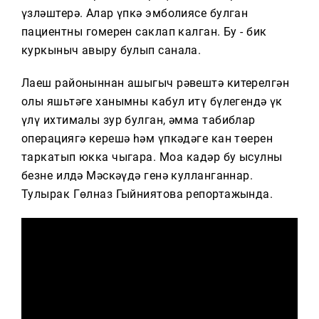
Тагын
үзләштерә. Алар үпкә эмболиясе булган
пациентның гомерен саклап калган. Бу - бик
куркыныч авыру булып санала.
Лаеш районыннан ашыгыч рәвештә китерелгән
олы яшьтәге ханымның кабул итү бүлегендә үк
үлү ихтималы зур булган, әмма табиблар
операциягә керешә һәм үпкәдәге кан төерен
таркатып юкка чыгара. Моңа кадәр бу ысулны
безнең илдә Мәскәүдә генә кулланганнар.
Тулырак Гөлназ Гыйниятова репортажында.