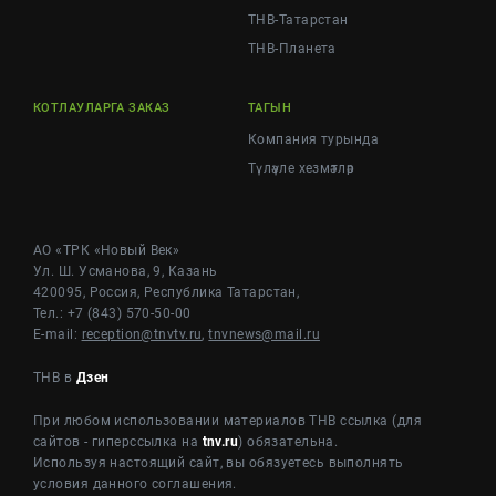
ТНВ-Татарстан
ТНВ-Планета
КОТЛАУЛАРГА ЗАКАЗ
ТАГЫН
Компания турында
Түләүле хезмәтләр
АО «ТРК «Новый Век»
Ул. Ш. Усманова, 9, Казань
420095, Россия, Республика Татарстан,
Тел.: +7 (843) 570-50-00
E-mail:
reception@tnvtv.ru
,
tnvnews@mail.ru
ТНВ в
Дзен
При любом использовании материалов ТНВ ссылка (для
сайтов - гиперссылка на
tnv.ru
) обязательна.
Используя настоящий сайт, вы обязуетесь выполнять
условия данного соглашения.