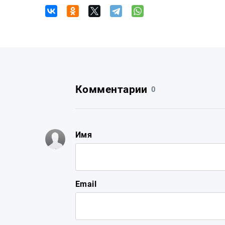
Комментарии
0
Имя
Email