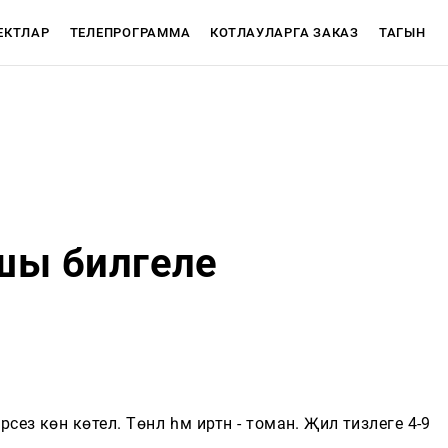
ЕКТЛАР
ТЕЛЕПРОГРАММА
КОТЛАУЛАРГА ЗАКАЗ
ТАГЫН
АЖЛАР
CЮЖЕТЛАР
ышы билгеле
Телепрограмма
ТНВ-Татарстан
ТНВ-Планета
сез көн көтелә. Төнлә һәм иртән - томан. Җил тизлеге 4-9