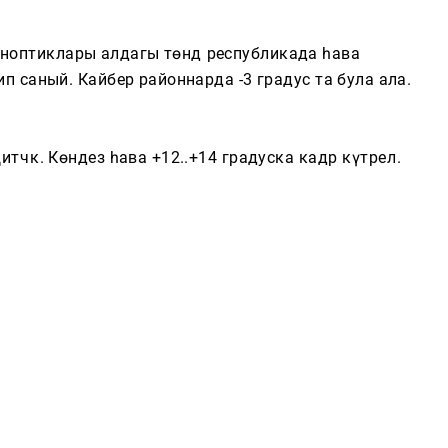
Котлауларга за
иноптиклары алдагы төндә республикада һава
дип саный. Кайбер районнарда -3 градус та була ала.
Тагын
әчәк. Көндез һава +12..+14 градуска кадәр күтәрелә.
Компания турында
Түләүле хезмәтләр