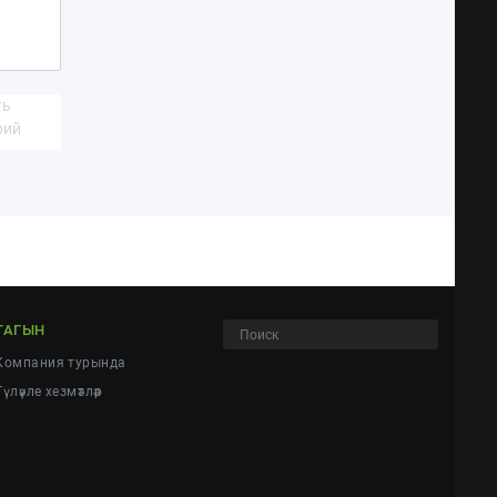
ть
рий
ТАГЫН
Компания турында
Түләүле хезмәтләр