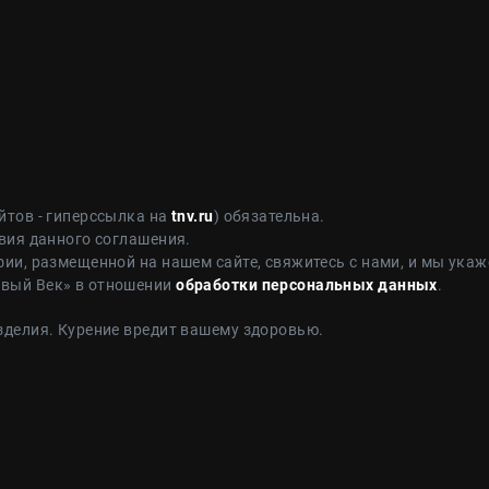
йтов - гиперссылка на
tnv.ru
) обязательна.
вия данного соглашения.
ии, размещенной на нашем сайте, свяжитесь с нами, и мы укаж
овый Век» в отношении
обработки персональных данных
.
зделия. Курение вредит вашему здоровью.