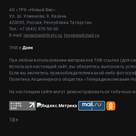
АО «ТРК «Новый Век»
Ул. Ш. Усманова, 9, Казань
420095, Россия, Республика Татарстан,
Тел.: +7 (843) 570-50-00
E-mail:
reception@tnvtv.ru
,
tnvnews@mail.ru
ТНВ в
Дзен
При любом использовании материалов ТНВ ссылка (для са
Используя настоящий сайт, вы обязуетесь выполнять усло
Если вы являетесь правообладателем какой-либо фотограф
Политика Акционерного общества «Телерадиокомпания Н
На настоящем сайте могут демонстрироваться табачные и
18+