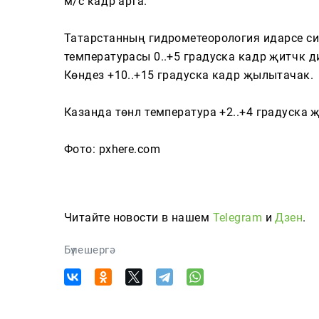
м/с кадәр арта.
Cюжетлар
Татарстанның гидрометеорология идарәсе с
температурасы 0..+5 градуска кадәр җитәчәк 
Мәкаләләр
Көндез +10..+15 градуска кадәр җылытачак.
Татарча өйрәнәбез
Казанда төнлә температура +2..+4 градуска җит
Фото: pxhere.com
Телепроектлар
Читайте новости в нашем
Telegram
и
Дзен
.
Бүлешергә