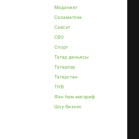
Мәдәният
каз
Сәламәтлек
Сәясәт
СВО
Спорт
Татар дөньясы
Татарлар
Татарстан
ТНВ
Фән һәм мәгариф
Шоу-бизнес