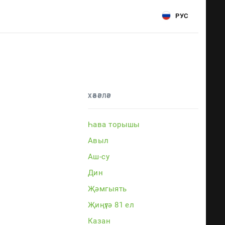
РУС
ХӘБӘРЛӘР
Һава торышы
Авыл
Аш-су
Дин
Җәмгыять
Җиңүгә 81 ел
Казан