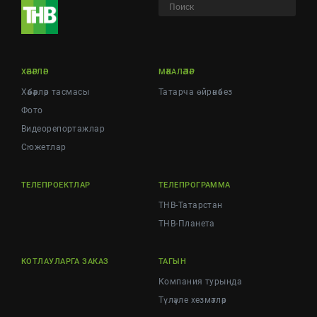
ХӘБӘРЛӘР
МӘКАЛӘЛӘР
Хәбәрләр тасмасы
Татарча өйрәнәбез
Фото
Видеорепортажлар
Cюжетлар
ТЕЛЕПРОЕКТЛАР
ТЕЛЕПРОГРАММА
ТНВ-Татарстан
ТНВ-Планета
КОТЛАУЛАРГА ЗАКАЗ
ТАГЫН
Компания турында
Түләүле хезмәтләр