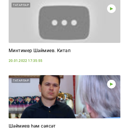
ТАТАРЛАР
Минтимер Шәймиев. Китап
20.01.2022 17:35:55
ТАТАРЛАР
Шәймиев һәм сәясәт