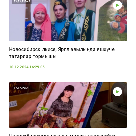
Тагын
ТАТАРЛАР
Новосибирск өлкәсе, Яргөл авылында яшәүче
татарлар тормышы
10.12.2024 16:29:05
ТАТАРЛАР
Новосибирскида яшәүче милләттәшләребез