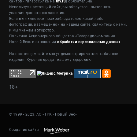
сайтов - гиперссылка на
tnv.ru
) обязательна.
Используя настоящий сайт, вы обязуетесь выполнять
условия данного соглашения.
Если вы являетесь правообладателем какой-либо
фотографии, размещенной на нашем сайте, свяжитесь с нами,
и мы укажем авторство.
Политика Акционерного общества «Телерадиокомпания
Новый Век» в отношении
обработки персональных данных
.
На настоящем сайте могут демонстрироваться табачные
изделия. Курение вредит вашему здоровью.
18+
© 1999 - 2023, АО «ТРК «Новый Век»
Создание сайта