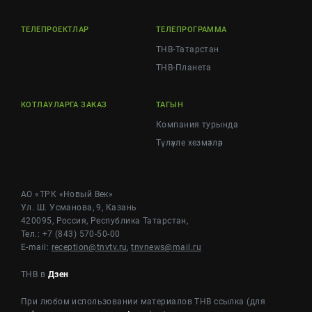
ТЕЛЕПРОЕКТЛАР
ТЕЛЕПРОГРАММА
ТНВ-Татарстан
ТНВ-Планета
КОТЛАУЛАРГА ЗАКАЗ
ТАГЫН
Компания турында
Түләүле хезмәтләр
АО «ТРК «Новый Век»
Ул. Ш. Усманова, 9, Казань
420095, Россия, Республика Татарстан,
Тел.: +7 (843) 570-50-00
E-mail:
reception@tnvtv.ru
,
tnvnews@mail.ru
ТНВ в
Дзен
При любом использовании материалов ТНВ ссылка (для