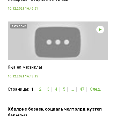
10.12.2021 16:46:51
ТАТАРЛАР
Яңа ел мюзиклы
10.12.2021 16:43:15
Страницы:
1
2
3
4
5
...
47
След.
Хәбәрләрне безнең социаль челтәрләрдә күзәтеп
барыгыз