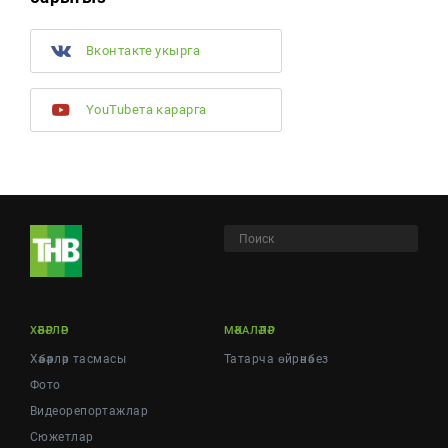
Вконтакте укырга
YouTubeта карарга
ХӘБӘРЛӘР
МӘКАЛӘЛӘР
Хәбәрләр тасмасы
Татарча өйрәнәбез
Фото
Видеорепортажлар
Cюжетлар