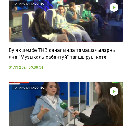
ТАТАРСТАН ХӘБӘРЛӘРЕ
Бу якшәмбе ТНВ каналында тамашачыларны
яңа "Музыкаль сабантуй" тапшыруы көтә
01.11.2024 09:38:54
ТАТАРСТАН ХӘБӘРЛӘРЕ