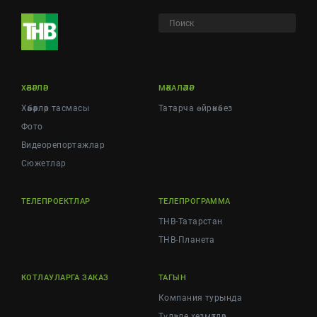
ХӘБӘРЛӘР
МӘКАЛӘЛӘР
Хәбәрләр тасмасы
Татарча өйрәнәбез
Фото
Видеорепортажлар
Cюжетлар
ТЕЛЕПРОЕКТЛАР
ТЕЛЕПРОГРАММА
ТНВ-Татарстан
ТНВ-Планета
КОТЛАУЛАРГА ЗАКАЗ
ТАГЫН
Компания турында
Түләүле хезмәтләр