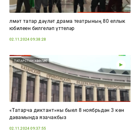
Әлмәт татар дәүләт драма театрының 80 еллык
юбилеен билгеләп үттеләр
02.11.2024 09:38:28
ТАТАРСТАН ХӘБӘРЛӘРЕ
«Татарча диктант»ны быел 8 ноябрьдән 3 көн
дәвамында язачакбыз
02.11.2024 09:37:55