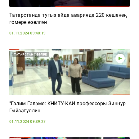
Татарстанда тугыз айда авариядә 220 кешенең
гомере өзелгән
01.11.2024 09:40:19
ТАТАРСТАН ХӘБӘРЛӘРЕ
"Галим Галәме: КНИТУ-КАИ профессоры Зиннур
Гыйзәтуллин
01.11.2024 09:39:27