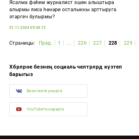
Ясалма фәһем журналист эшен алыштыра
алырмы яисә һөнәри осталыкны арттыруга
этәргеч булырмы?
01.11.2024 09:38:13
Страницы:
Пред.
1
...
226
227
228
229
Хәбәрләрне безнең социаль челтәрләрдә күзәтеп
барыгыз
Вконтакте укырга
YouTubeта карарга