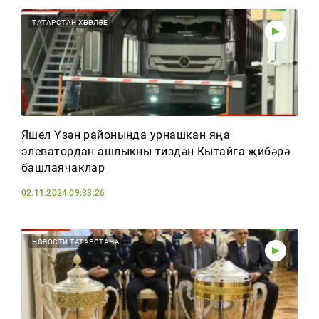
ТАТАРСТАН ХӘБӘРЛӘРЕ
Яшел Үзән районында урнашкан яңа
элеватордан ашлыкны тиздән Кытайга җибәрә
башлаячаклар
02.11.2024 09:33:26
НОВОСТИ ТАТАРСТАНА