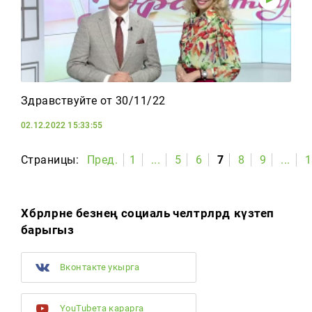
Здравствуйте от 30/11/22
02.12.2022 15:33:55
Страницы:
Пред.
1
...
5
6
7
8
9
...
1
Хәбәрләрне безнең социаль челтәрләрдә күзәтеп
барыгыз
Вконтакте укырга
YouTubeта карарга