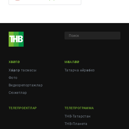
ХӘБӘРЛӘР
МӘКАЛӘЛӘР
Хәбәрләр тасмасы
Татарча өйрәнәбез
Фото
Видеорепортажлар
Cюжетлар
ТЕЛЕПРОЕКТЛАР
ТЕЛЕПРОГРАММА
ТНВ-Татарстан
ТНВ-Планета