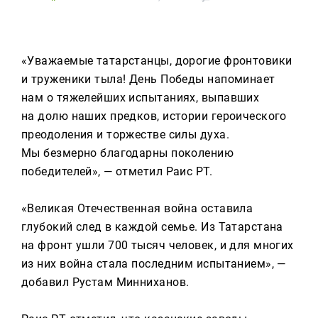
Реклама
Для связи
«Уважаемые татарстанцы, дорогие фронтовики
+7 (843) 570−50−00
и труженики тыла! День Победы напоминает
reception@tnvtv.ru
нам о тяжелейших испытаниях, выпавших
на долю наших предков, истории героического
преодоления и торжестве силы духа.
Мы безмерно благодарны поколению
победителей», — отметил Раис РТ.
«Великая Отечественная война оставила
глубокий след в каждой семье. Из Татарстана
на фронт ушли 700 тысяч человек, и для многих
из них война стала последним испытанием», —
добавил Рустам Минниханов.