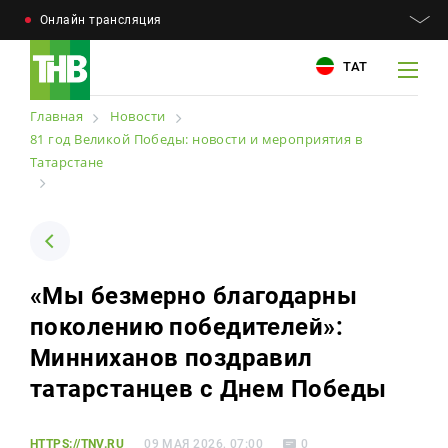
Онлайн трансляция
ТАТ
Главная
Новости
81 год Великой Победы: новости и мероприятия в
Татарстане
Например: Минниханов, 7 дней, телепрограмма
Например: Минниханов, 7 дней, телепрограмма
Новости
Для связи
Телепроекты
«Мы безмерно благодарны
+7 (843) 570−50−00
reception@tnvtv.ru
поколению победителей»:
Телепрограмма
Минниханов поздравил
Магазин
татарстанцев с Днем Победы
О компании
HTTPS://TNV.RU
09 МАЯ 2026, 07:00
0