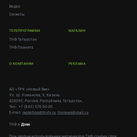
Видео
Сюжеты
ТЕЛЕПРОГРАММА
МАГАЗИН
ТНВ-Татарстан
ТНВ-Планета
О КОМПАНИИ
РЕКЛАМА
АО «ТРК «Новый Век»
Ул. Ш. Усманова, 9, Казань
420095, Россия, Республика Татарстан,
Тел.: +7 (843) 570-50-00
E-mail:
reception@tnvtv.ru
,
tnvnews@mail.ru
ТНВ в
Дзен
При любом использовании материалов ТНВ ссылка (для