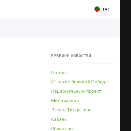
ТАТ
Для связи
Для связи
+7 (843) 570−50−00
+7 (843) 570−50−00
РУБРИКИ НОВОСТЕЙ
reception@tnvtv.ru
reception@tnvtv.ru
Погода
81-летие Великой Победы
Национальный проект
Минниханов
Лето в Татарстане
Казань
ии
Общество