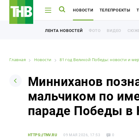
НОВОСТИ
ТЕЛЕПРОЕКТЫ
ТНВ-ТАТАРСТАН
ТНВ-ПЛАНЕТА
ФОТО
ВИДЕО
СЮЖ
ЛЕНТА НОВОСТЕЙ
ФОТО
ВИДЕО
СЮЖ
ЛЕНТА НОВОСТЕЙ
Главная
Новости
81 год Великой Победы: новости и ме
Например: Минниханов, 7 дней, телепрограмма
Например: Минниханов, 7 дней, телепрограмма
Минниханов позн
мальчиком по име
Новости
параде Победы в 
Лента новостей
Фото
HTTPS://TNV.RU
09 МАЯ 2026, 17:53
0
Видео