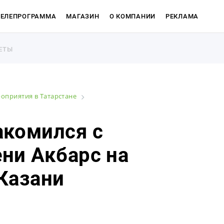
ТЕЛЕПРОГРАММА
МАГАЗИН
О КОМПАНИИ
РЕКЛАМА
ЕТЫ
ЕТЫ
роприятия в Татарстане
акомился с
ни Акбарс на
Магазин
Казани
О компан