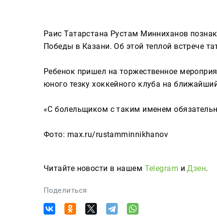
Сюжеты
Раис Татарстана Рустам Минниханов познак
Победы в Казани. Об этой теплой встрече та
Телепроекты
Ребенок пришел на торжественное мероприя
юного тезку хоккейного клуба на ближайший
Телепрограмма
«С болельщиком с таким именем обязательн
ТНВ-Татарстан
ТНВ-Планета
Фото: max.ru/rustamminnikhanov
Читайте новости в нашем
Telegram
и
Дзен
.
Поделиться