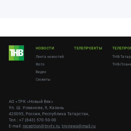
НОВОСТИ
ТЕЛЕПРОЕКТЫ
ТЕЛЕПРО
Лента новостей
ТНВ-Татар
Фото
ТНВ-План
Видео
Сюжеты
АО «ТРК «Новый Век»
Ул. Ш. Усманова, 9, Казань
420095, Россия, Республика Татарстан,
Тел.: +7 (843) 570-50-00
E-mail:
reception@tnvtv.ru
,
tnvnews@mail.ru