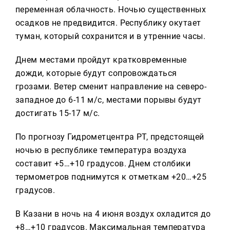
Реклама
переменная облачность. Ночью существенных
осадков не предвидится. Республику окутает
Для связи
туман, который сохранится и в утренние часы.
+7 (843) 570−50−00
Днем местами пройдут кратковременные
reception@tnvtv.ru
дожди, которые будут сопровождаться
грозами. Ветер сменит направление на северо-
западное до 6-11 м/с, местами порывы будут
достигать 15-17 м/с.
По прогнозу Гидрометцентра РТ, предстоящей
ночью в республике температура воздуха
составит +5…+10 градусов. Днем столбики
термометров поднимутся к отметкам +20…+25
градусов.
В Казани в ночь на 4 июня воздух охладится до
+8…+10 градусов. Максимальная температура