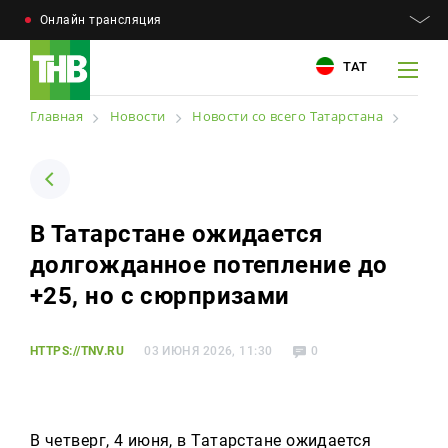
Онлайн трансляция
ТАТ
Главная
Новости
Новости со всего Татарстана
Например: Минниханов, 7 дней, телепрограмма
Например: Минниханов, 7 дней, телепрограмма
В Татарстане ожидается
Новости
долгожданное потепление до
Для связи
Телепроекты
+25, но с сюрпризами
+7 (843) 570−50−00
reception@tnvtv.ru
Телепрограмма
HTTPS://TNV.RU
03 ИЮНЯ 2026, 11:30
0
Магазин
О компании
В четверг, 4 июня, в Татарстане ожидается