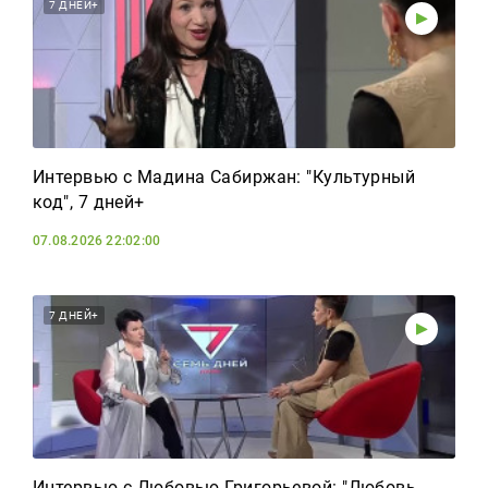
Реклама
7 ДНЕЙ+
Для связи
+7 (843) 570−50−00
reception@tnvtv.ru
Интервью с Мадина Сабиржан: "Культурный
код", 7 дней+
07.08.2026 22:02:00
7 ДНЕЙ+
Интервью с Любовью Григорьевой: "Любовь