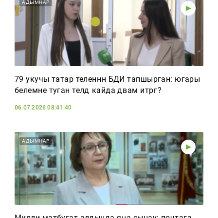
Реклама
АДЫМНАР
Для связи
+7 (843) 570−50−00
reception@tnvtv.ru
79 укучы татар теленнән БДИ тапшырган: югары
белемне туган телдә кайда дәвам итәргә?
06.07.2026 08:41:40
АДЫМНАР
Милли матбугат алдында яңа сынау: почтага