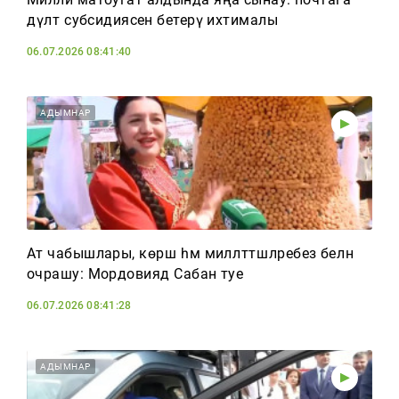
дәүләт субсидиясен бетерү ихтималы
06.07.2026 08:41:40
АДЫМНАР
Ат чабышлары, көрәш һәм милләттәшләребез белән
очрашу: Мордовиядә Сабан туе
06.07.2026 08:41:28
АДЫМНАР