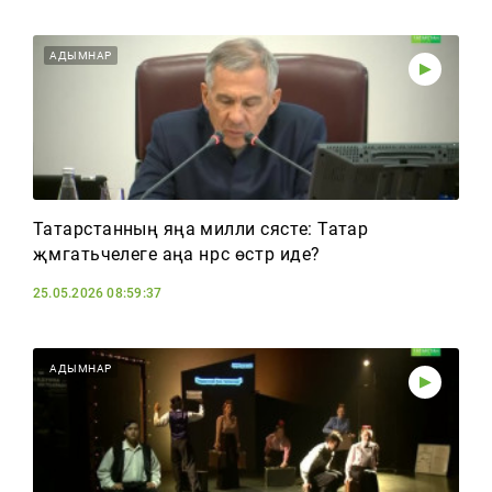
АДЫМНАР
Татарстанның яңа милли сәясәте: Татар
җәмәгатьчелеге аңа нәрсә өстәр иде?
25.05.2026 08:59:37
АДЫМНАР