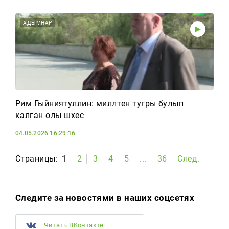
АДЫМНАР
Рим Гыйниятуллин: милләтенә тугры булып
калган олы шәхес
04.05.2026 16:29:16
Страницы:
1
2
3
4
5
...
36
След.
Следите за новостями в наших соцсетях
Читать ВКонтакте