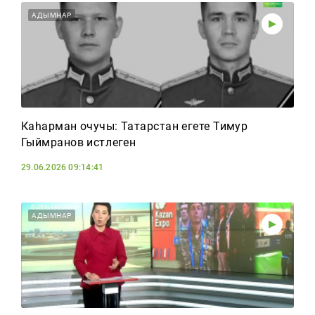
АДЫМНАР
Каһарман очучы: Татарстан егете Тимур
Гыймранов истәлегенә
29.06.2026 09:14:41
АДЫМНАР