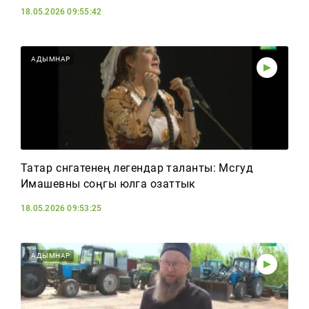
18.05.2026 09:55:42
АДЫМНАР
Татар сәнгатенең легендар таланты: Мәсгуд
Имашевны соңгы юлга озаттык
18.05.2026 09:53:25
АДЫМНАР