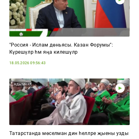
"Россия - Ислам дөньясы. Казан Форумы":
Күрешүләр һәм яңа килешүләр
18.05.2026 09:56:43
АДЫМНАР
Татарстанда мөселман дин әһелләре җыены узды