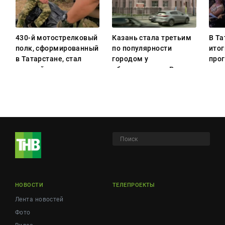
430-й мотострелковый
Казань стала третьим
В Та
полк, сформированный
по популярности
итог
в Татарстане, стал
городом у
про
гвардейским
абитуриентов в России
раз
НОВОСТИ
ТЕЛЕПРОЕКТЫ
Лента новостей
Фото