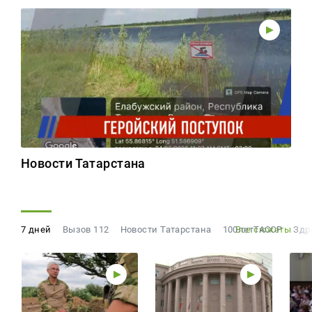
Новости Татарстана
7 дней
Вызов 112
Новости Татарстана
100летТАССР
Все сюжеты
Здр