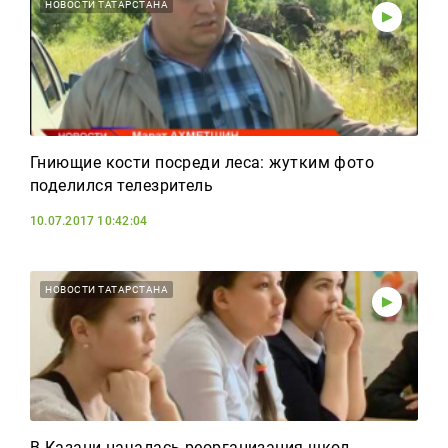
Реклама
НОВОСТИ ТАТАРСТАНА
Для связи
+7 (843) 570−50−00
reception@tnvtv.ru
Гниющие кости посреди леса: жутким фото
поделился телезритель
10.07.2017 10:42:04
НОВОСТИ ТАТАРСТАНА
В Казани началась реорганизация школ