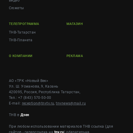
Видео
Сюжеты
ТЕЛЕПРОГРАММА
МАГАЗИН
ТНВ-Татарстан
ТНВ-Планета
О КОМПАНИИ
РЕКЛАМА
АО «ТРК «Новый Век»
Ул. Ш. Усманова, 9, Казань
420095, Россия, Республика Татарстан,
Тел.: +7 (843) 570-50-00
E-mail:
reception@tnvtv.ru
,
tnvnews@mail.ru
ТНВ в
Дзен
При любом использовании материалов ТНВ ссылка (для
сайтов - гиперссылка на
tnv.ru
) обязательна.