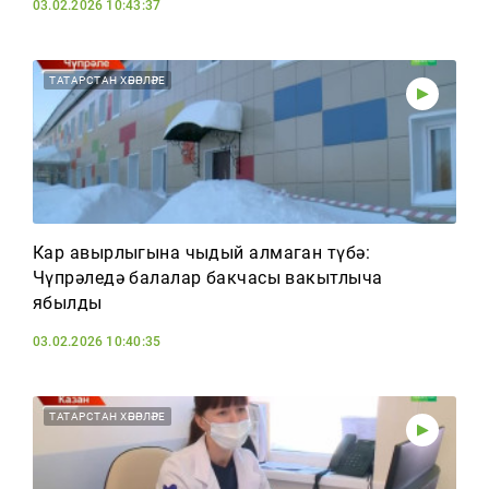
03.02.2026 10:43:37
ТАТАРСТАН ХӘБӘРЛӘРЕ
Кар авырлыгына чыдый алмаган түбә:
Чүпрәледә балалар бакчасы вакытлыча
ябылды
03.02.2026 10:40:35
ТАТАРСТАН ХӘБӘРЛӘРЕ