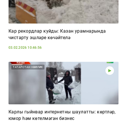
Кар рекордлар куйды: Казан урамнарында
чистарту эшләре көчәйтелә
03.02.2026 10:46:56
ТАТАРСТАН ХӘБӘРЛӘРЕ
Карлы гыйнвар интернетны шаулатты: көртләр,
юмор һәм көтелмәгән бизнес