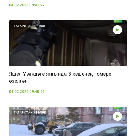
04.02.2026 09:41:27
ТАТАРСТАН ХӘБӘРЛӘРЕ
Яшел Үзәндәге янгында 3 кешенең гомере
өзелгән
04.02.2026 09:40:56
ТАТАРСТАН ХӘБӘРЛӘРЕ