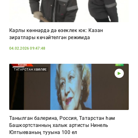
Карлы көннәрдә дә өзеклек юк: Казан
зиратлары көчәйтелгән режимда
04.02.2026 09:47:48
ТАТАРСТАН ХӘБӘРЛӘРЕ
Танылган балерина, Россия, Татарстан һәм
Башкортстанның халык артисты Нинель
Юлтыеваның тууына 100 ел