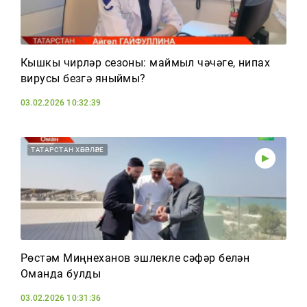
Кышкы чирләр сезоны: маймыл чәчәге, нипах
вирусы безгә яныймы?
03.02.2026 10:32:39
ТАТАРСТАН ХӘБӘРЛӘРЕ
Рөстәм Миңнеханов эшлекле сәфәр белән
Оманда булды
03.02.2026 10:31:36