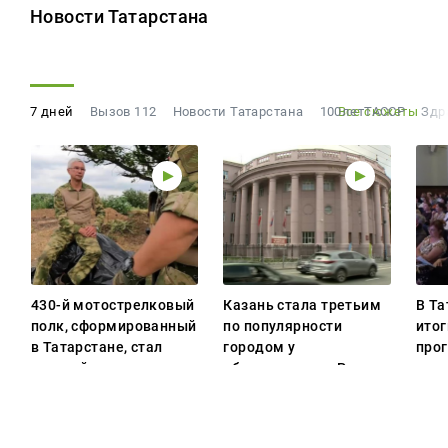
Новости Татарстана
7 дней
Вызов 112
Новости Татарстана
100летТАССР
Все сюжеты
Здр
430-й мотострелковый
Казань стала третьим
В Та
полк, сформированный
по популярности
итог
в Татарстане, стал
городом у
про
гвардейским
абитуриентов в России
раз