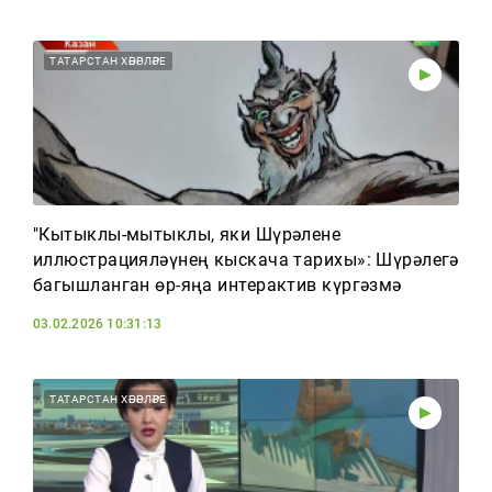
ТАТАРСТАН ХӘБӘРЛӘРЕ
"Кытыклы-мытыклы, яки Шүрәлене
иллюстрацияләүнең кыскача тарихы»: Шүрәлегә
багышланган өр-яңа интерактив күргәзмә
03.02.2026 10:31:13
ТАТАРСТАН ХӘБӘРЛӘРЕ