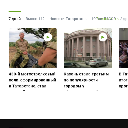
7 дней
Вызов 112
Новости Татарстана
100летТАССР
Все сюжеты
Здр
430-й мотострелковый
Казань стала третьим
В Та
полк, сформированный
по популярности
итог
в Татарстане, стал
городом у
про
гвардейским
абитуриентов в России
раз