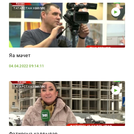
ТАТАРСТАН ХӘБӘРЛӘРЕ
Яңа мәчет
04.04.2022 09:14:11
ТАТАРСТАН ХӘБӘРЛӘРЕ
Фатирсыз калдылар