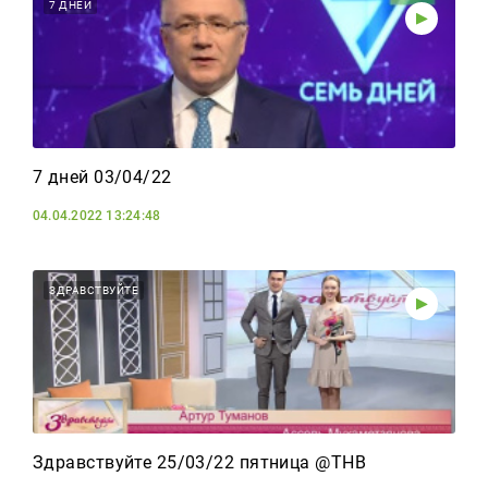
Реклама
7 ДНЕЙ
Для связи
+7 (843) 570−50−00
reception@tnvtv.ru
7 дней 03/04/22
04.04.2022 13:24:48
ЗДРАВСТВУЙТЕ
Здравствуйте 25/03/22 пятница @ТНВ ​